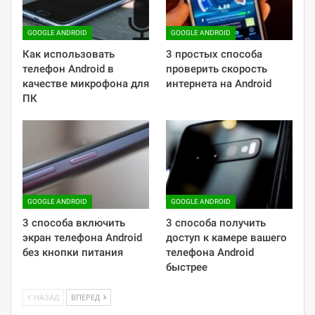
GOOGLE ANDROID
GOOGLE ANDROID
Как использовать
3 простых способа
телефон Android в
проверить скорость
качестве микрофона для
интернета на Android
ПК
GOOGLE ANDROID
GOOGLE ANDROID
3 способа включить
3 способа получить
экран телефона Android
доступ к камере вашего
без кнопки питания
телефона Android
быстрее
НАЗАД
ВПЕРЕД