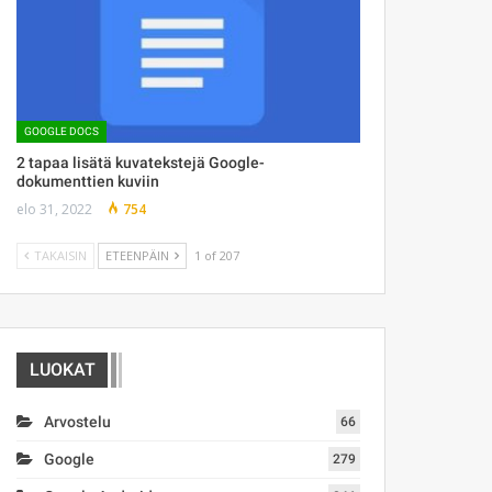
GOOGLE DOCS
2 tapaa lisätä kuvatekstejä Google-
dokumenttien kuviin
elo 31, 2022
754
TAKAISIN
ETEENPÄIN
1 of 207
LUOKAT
Arvostelu
66
Google
279