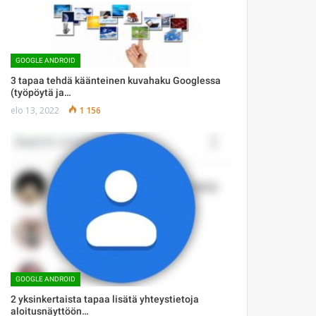
GOOGLE ANDROID
3 tapaa tehdä käänteinen kuvahaku Googlessa
(työpöytä ja…
elo 13, 2022
1 156
GOOGLE ANDROID
2 yksinkertaista tapaa lisätä yhteystietoja
aloitusnäyttöön…