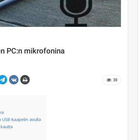
n PC:n mikrofonina
30
na
 USB-kaapelin avulla
 kautta