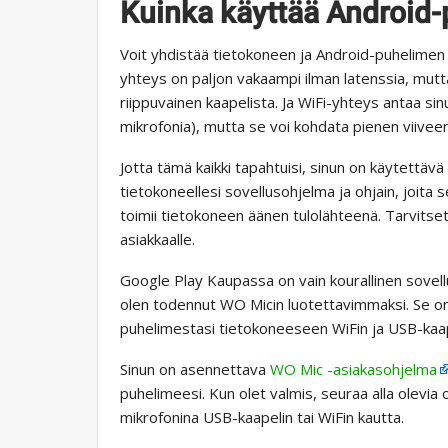
Kuinka käyttää Android-
Voit yhdistää tietokoneen ja Android-puhelimen 
yhteys on paljon vakaampi ilman latenssia, mutt
riippuvainen kaapelista. Ja WiFi-yhteys antaa sin
mikrofonia), mutta se voi kohdata pienen viiveen
Jotta tämä kaikki tapahtuisi, sinun on käytettä
tietokoneellesi sovellusohjelma ja ohjain, joit
toimii tietokoneen äänen tulolähteenä. Tarvitse
asiakkaalle.
Google Play Kaupassa on vain kourallinen sovell
olen todennut WO Micin luotettavimmaksi. Se on 
puhelimestasi tietokoneeseen WiFin ja USB-kaape
Sinun on asennettava
WO Mic -asiakasohjelma
puhelimeesi. Kun olet valmis, seuraa alla olevia
mikrofonina USB-kaapelin tai WiFin kautta.