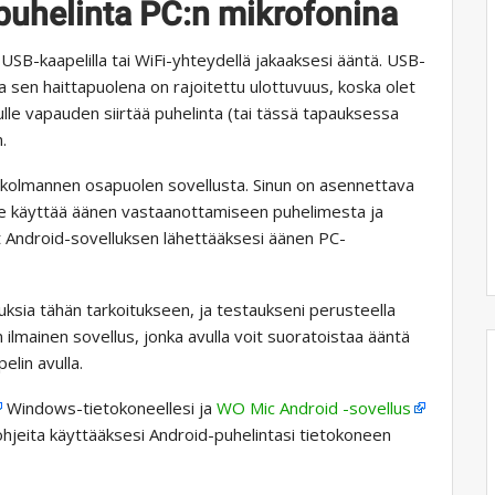
puhelinta PC:n mikrofonina
USB-kaapelilla tai WiFi-yhteydellä jakaaksesi ääntä. USB-
a sen haittapuolena on rajoitettu ulottuvuus, koska olet
ulle vapauden siirtää puhelinta (tai tässä tapauksessa
.
vä kolmannen osapuolen sovellusta. Sinun on asennettava
a se käyttää äänen vastaanottamiseen puhelimesta ja
t Android-sovelluksen lähettääksesi äänen PC-
uksia tähän tarkoitukseen, ja testaukseni perusteella
ilmainen sovellus, jonka avulla voit suoratoistaa ääntä
lin avulla.
Windows-tietokoneellesi ja
WO Mic Android -sovellus
 ohjeita käyttääksesi Android-puhelintasi tietokoneen