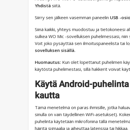
Yhdistä
siitä.
Siirry sen jälkeen vasemman paneelin
USB -osi
Siinä kaikki, yhteys muodostuu ja tietokoneesi a
sulkea WO Mic -sovelluksen puhelimessasi, niin s
Voit joko pysäyttää sen ilmoituspaneelista tai 
sovelluksen sisällä.
Huomautus:
Kun olet lopettanut puhelimen käy
käytöstä puhelimestasi, sillä hakkerit voivat kä
Käytä Android-puhelinta
kautta
Tämä menetelmä on paras ihmisille, jotka halua
sinulla on vain täydellinen WiFi-asetukset). Kok
puhelinta käytetään mikrofonina tällä menetelmällä.
häiritä signaalia ja aiheuttaa latenssia tai hikkaa.