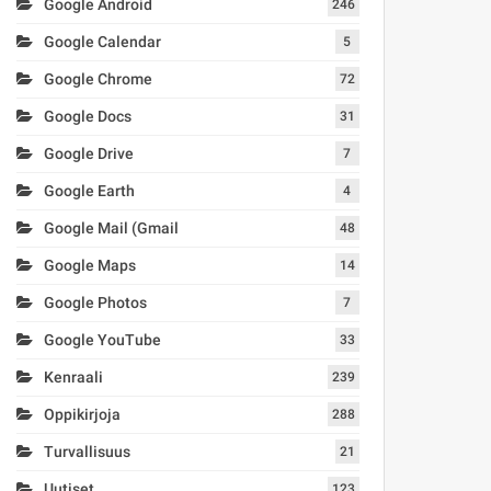
Google Android
246
Google Calendar
5
Google Chrome
72
Google Docs
31
Google Drive
7
Google Earth
4
Google Mail (Gmail
48
Google Maps
14
Google Photos
7
Google YouTube
33
Kenraali
239
Oppikirjoja
288
Turvallisuus
21
Uutiset
123