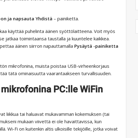
oon ja napsauta
Yhdistä
– painiketta.
lkaa käyttää puhelinta äänen syöttölaitteena. Voit myös
e jatkaa toimintaansa taustalla ja kuuntelee kaikkea.
lopettaa äänen siirron napauttamalla
Pysäytä -painiketta
tön mikrofonina, muista poistaa USB-virheenkorjaus
yttää tätä ominaisuutta vaarantaakseen turvallisuuden.
 mikrofonina PC:lle WiFin
vat liikkua tai haluavat mukavamman kokemuksen (tai
emukseni mukaan viivettä ei ole havaittavissa, kun
 Wi-Fi on kuitenkin altis ulkoisille tekijöille, jotka voivat