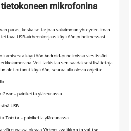
 tietokoneen mikrofonina
evan paras, koska se tarjoaa vakaimman yhteyden ilman
in otettava USB-virheenkorjaus käyttöön puhelimessasi
 ottamisesta käyttöön Android-puhelimissa viestissäni
rkkokamerana. Voit tarkistaa sen saadaksesi lisätietoja
 olet ottanut käyttöön, seuraa alla olevia ohjeita:
la.
ta
Gear
– painiketta yläreunassa.
 siinä
USB
.
uta
Toista
– painiketta yläreunassa.
ta yläreunassa olevaa
Yhteys -valikkoa ja valitse