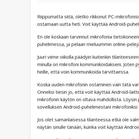
Riippumatta siitä, oletko rikkonut PC-mikrofonisi t
ostamaan uutta heti. Voit käyttää Android-puhel
En ole koskaan tarvinnut mikrofonia tietokoneeni
puhelimessa, ja pelaan mieluummin online-pelejä
Juuri viime viikolla päädyin kuitenkin tilanteeseen
minulla on mikrofoni kommunikoidakseni. Joten p
heille, että voin kommunikoida tarvittaessa.
Koska uuden mikrofonin ostaminen vain tätä varte
Onneksi tiesin jo, että voit käyttää Android-lait
mikrofonin käytön on oltava mahdollista. Löysin 
sovelluksen Android-puhelimestani mikrofoniksi PC:
Jos olet samanlaisessa tilanteessa etkä ole val
näytän sinulle tänään, kuinka voit käyttää Andro