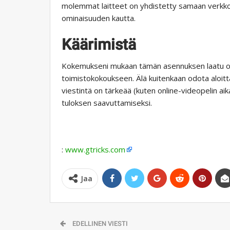
molemmat laitteet on yhdistetty samaan verkkoo
ominaisuuden kautta.
Käärimistä
Kokemukseni mukaan tämän asennuksen laatu on r
toimistokokoukseen. Älä kuitenkaan odota aloitta
viestintä on tärkeää (kuten online-videopelin ai
tuloksen saavuttamiseksi.
:
www.gtricks.com
Jaa
EDELLINEN VIESTI