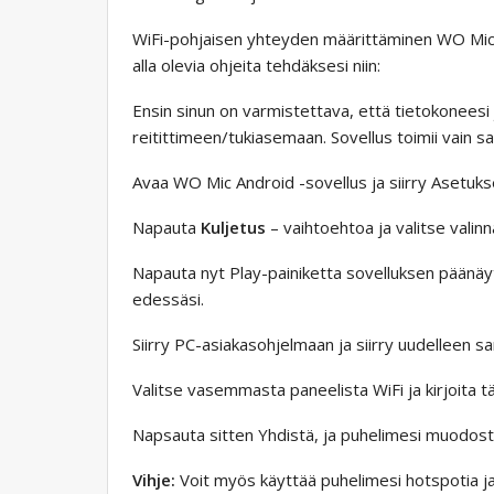
WiFi-pohjaisen yhteyden määrittäminen WO Micil
alla olevia ohjeita tehdäksesi niin:
Ensin sinun on varmistettava, että tietokoneesi
reitittimeen/tukiasemaan. Sovellus toimii vain 
Avaa WO Mic Android -sovellus ja siirry Asetuk
Napauta
Kuljetus
– vaihtoehtoa ja valitse valin
Napauta nyt Play-painiketta sovelluksen päänäy
edessäsi.
Siirry PC-asiakasohjelmaan ja siirry uudelleen s
Valitse vasemmasta paneelista WiFi ja kirjoita t
Napsauta sitten Yhdistä, ja puhelimesi muodost
Vihje:
Voit myös käyttää puhelimesi hotspotia ja