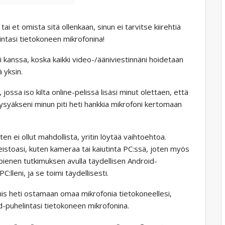
ai et omista sitä ollenkaan, sinun ei tarvitse kiirehtiä
intasi tietokoneen mikrofonina!
 kanssa, koska kaikki video-/ääniviestinnäni hoidetaan
 yksin.
, jossa iso kilta online-pelissä lisäsi minut olettaen, että
ysyäkseni minun piti heti hankkia mikrofoni kertomaan
n ei ollut mahdollista, yritin löytää vaihtoehtoa.
teistoasi, kuten kameraa tai kaiutinta PC:ssä, joten myös
pienen tutkimuksen avulla täydellisen Android-
lleni, ja se toimi täydellisesti.
mis heti ostamaan omaa mikrofonia tietokoneellesi,
id-puhelintasi tietokoneen mikrofonina.