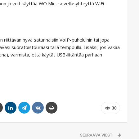
n ja voit käyttää WO Mic -sovellusyhteyttä WiFi-
iittävän hyvä satunnaisiin VoIP-puheluihin tai jopa
vasi suoratoistouraasi tällä temppulla. Lisäksi, jos vakaa
kana), varmista, että käytät USB-liitäntää parhaan
30
SEURAAVA VIESTI