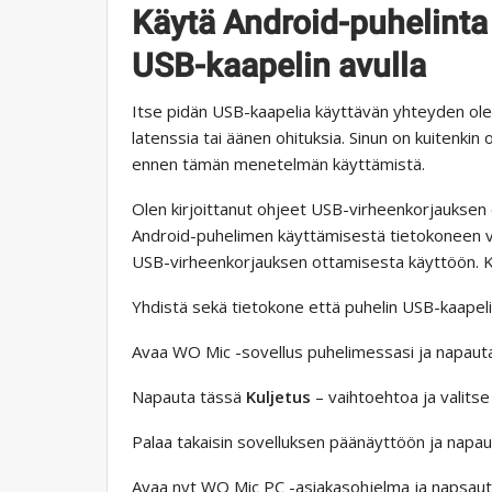
Käytä Android-puhelinta
USB-kaapelin avulla
Itse pidän USB-kaapelia käyttävän yhteyden ol
latenssia tai äänen ohituksia. Sinun on kuitenk
ennen tämän menetelmän käyttämistä.
Olen kirjoittanut ohjeet USB-virheenkorjauksen
Android-puhelimen käyttämisestä tietokoneen ve
USB-virheenkorjauksen ottamisesta käyttöön. Kun
Yhdistä sekä tietokone että puhelin USB-kaapelil
Avaa WO Mic -sovellus puhelimessasi ja napau
Napauta tässä
Kuljetus
– vaihtoehtoa ja valitse
Palaa takaisin sovelluksen päänäyttöön ja napa
Avaa nyt WO Mic PC -asiakasohjelma ja napsau