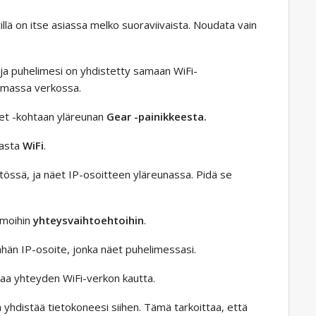
lä on itse asiassa melko suoraviivaista. Noudata vain
 ja puhelimesi on yhdistetty samaan WiFi-
samassa verkossa.
set -kohtaan yläreunan
Gear -painikkeesta.
nasta
WiFi
.
tössä, ja näet IP-osoitteen yläreunassa. Pidä se
amoihin
yhteysvaihtoehtoihin
.
ähän IP-osoite, jonka näet puhelimessasi.
aa yhteyden WiFi-verkon kautta.
 yhdistää tietokoneesi siihen. Tämä tarkoittaa, että