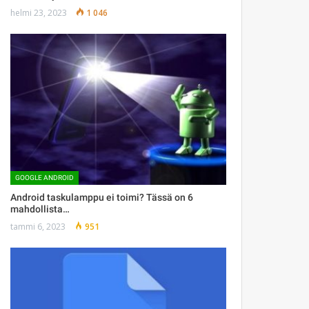
helmi 23, 2023
1 046
GOOGLE ANDROID
Android taskulamppu ei toimi? Tässä on 6
mahdollista…
tammi 6, 2023
951