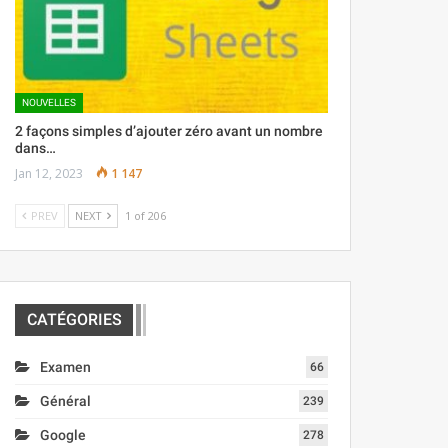
NOUVELLES
2 façons simples d’ajouter zéro avant un nombre
dans…
Jan 12, 2023
1 147
PREV
NEXT
1 of 206
CATÉGORIES
Examen
66
Général
239
Google
278