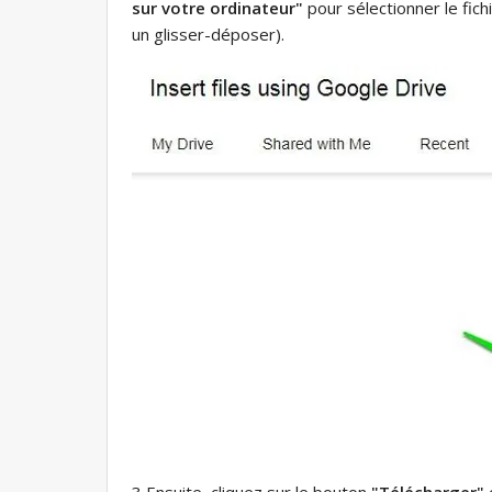
sur votre ordinateur"
pour sélectionner le fic
un glisser-déposer).
3 Ensuite, cliquez sur le bouton
"Télécharger"
c