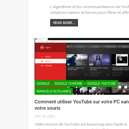
L'algorithme et les recommandations de You
solutions natives et tierces pour filtrer et affin
READ MORE...
GOOGLE
GOOGLE CHROME
GOOGLE YOUTUBE
MANUELS SCOLAIRES
Comment utiliser YouTube sur votre PC san
votre souris
Oct 18, 2022
Cette version de YouTube est beaucoup plus facile à