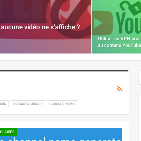
aucune vidéo ne s’affiche ?
Utiliser un VPN pou
au contenu YouTube
ROID
GOOGLE CALENDAR
GOOGLE CHROME
OLAIRES