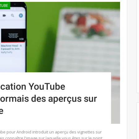
TUBE
lication YouTube
sormais des aperçus sur
e
ube pour Android introduit un aperçu des vignettes sur
s connaître l'image sur laquelle vous êtes sur le point