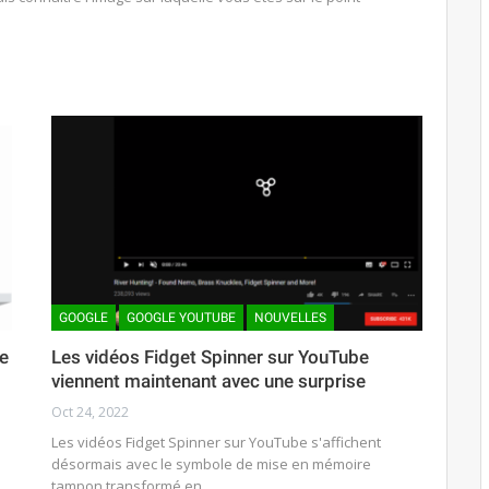
GOOGLE
GOOGLE YOUTUBE
NOUVELLES
de
Les vidéos Fidget Spinner sur YouTube
viennent maintenant avec une surprise
Oct 24, 2022
é
Les vidéos Fidget Spinner sur YouTube s'affichent
désormais avec le symbole de mise en mémoire
tampon transformé en…