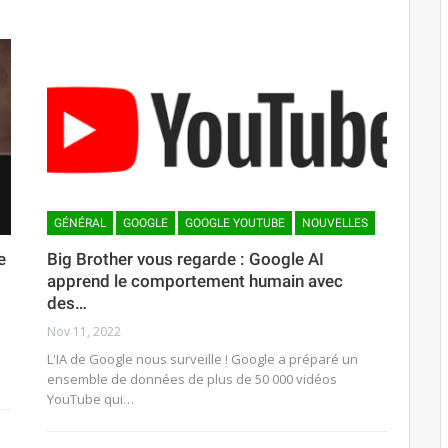
GÉNÉRAL
GOOGLE
GOOGLE YOUTUBE
NOUVELLES
e
Big Brother vous regarde : Google AI
apprend le comportement humain avec
des…
Nov 11, 2022
L'IA de Google nous surveille ! Google a préparé un
ensemble de données de plus de 50 000 vidéos
YouTube qui…