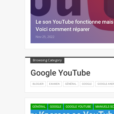
Le son YouTube fonctionne mais 
Voici comment réparer
Nov 25, 2022
Browsing Category
Google YouTube
BLOGUER
EXAMEN
GÉNÉRAL
GOOGLE
GOOGLE AND
GÉNÉRAL
GOOGLE
GOOGLE YOUTUBE
MANUELS SC