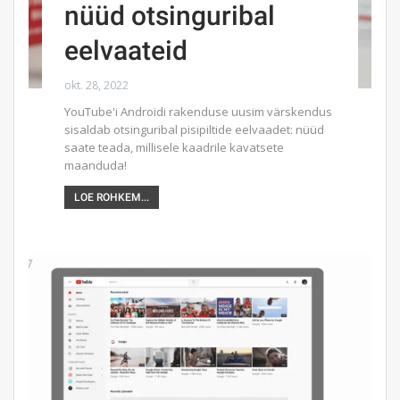
nüüd otsinguribal
eelvaateid
okt. 28, 2022
YouTube'i Androidi rakenduse uusim värskendus
sisaldab otsinguribal pisipiltide eelvaadet: nüüd
saate teada, millisele kaadrile kavatsete
maanduda!
LOE ROHKEM...