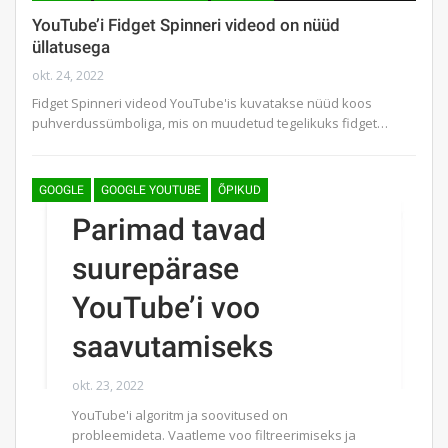
YouTube’i Fidget Spinneri videod on nüüd
üllatusega
okt. 24, 2022
Fidget Spinneri videod YouTube'is kuvatakse nüüd koos
puhverdussümboliga, mis on muudetud tegelikuks fidget…
GOOGLE
GOOGLE YOUTUBE
ÕPIKUD
Parimad tavad
suurepärase
YouTube’i voo
saavutamiseks
okt. 23, 2022
YouTube'i algoritm ja soovitused on
probleemideta. Vaatleme voo filtreerimiseks ja