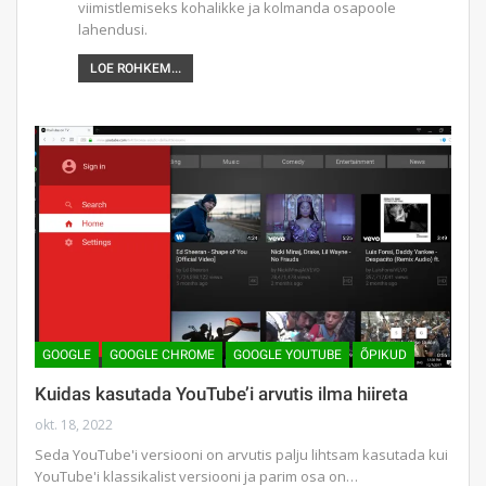
viimistlemiseks kohalikke ja kolmanda osapoole
lahendusi.
LOE ROHKEM...
GOOGLE
GOOGLE CHROME
GOOGLE YOUTUBE
ÕPIKUD
Kuidas kasutada YouTube’i arvutis ilma hiireta
okt. 18, 2022
Seda YouTube'i versiooni on arvutis palju lihtsam kasutada kui
YouTube'i klassikalist versiooni ja parim osa on…