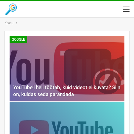
Kodu
GOOGLE
YouTube’i heli töötab, kuid videot ei kuvata? Siin
on, kuidas seda parandada