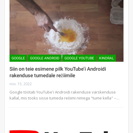
GOOGLE
GOOGLE ANDROID
GOOGLE YOUTUBE
KINDRAL
Siin on teie esimene pilk YouTube’i Androidi
rakenduse tumedale režiimile
nov. 15, 2022
Google töötab YouTube'i Androidi rakenduse värskenduse
kallal, mis tooks sisse tumeda režiimi nimega "tume kella" –…