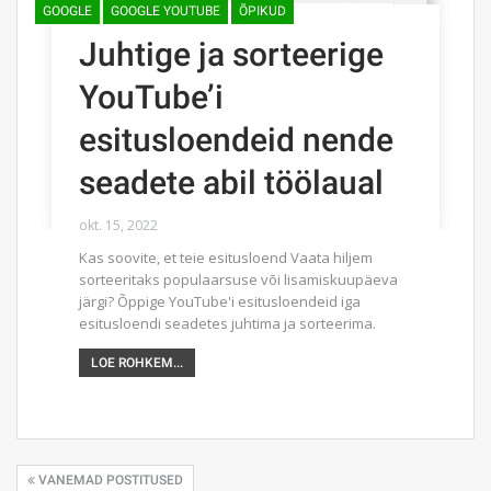
GOOGLE
GOOGLE YOUTUBE
ÕPIKUD
Juhtige ja sorteerige
YouTube’i
esitusloendeid nende
seadete abil töölaual
okt. 15, 2022
Kas soovite, et teie esitusloend Vaata hiljem
sorteeritaks populaarsuse või lisamiskuupäeva
järgi? Õppige YouTube'i esitusloendeid iga
esitusloendi seadetes juhtima ja sorteerima.
LOE ROHKEM...
VANEMAD POSTITUSED