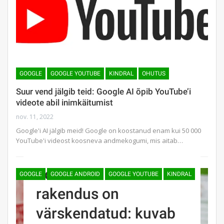
GOOGLE
GOOGLE YOUTUBE
KINDRAL
OHUTUS
Suur vend jälgib teid: Google AI õpib YouTube’i
videote abil inimkäitumist
nov. 11, 2022
Google'i AI jälgib meid! Google on koostanud enam kui 50 000
YouTube'i videost koosneva andmekogumi, mis aitab…
YouTube’i Androidi
GOOGLE
GOOGLE ANDROID
GOOGLE YOUTUBE
KINDRAL
rakendus on
värskendatud: kuvab