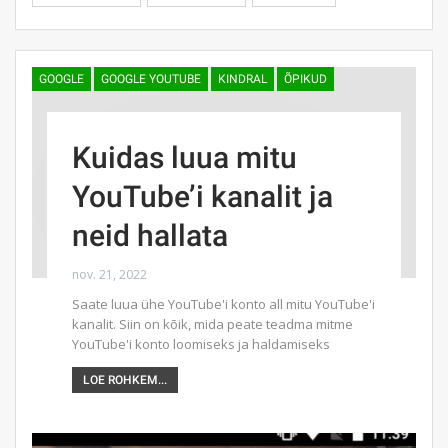
GOOGLE
GOOGLE YOUTUBE
KINDRAL
ÕPIKUD
Kuidas luua mitu
YouTube’i kanalit ja
neid hallata
nov. 21, 2022
Saate luua ühe YouTube'i konto all mitu YouTube'i
kanalit. Siin on kõik, mida peate teadma mitme
YouTube'i konto loomiseks ja haldamiseks
LOE ROHKEM...