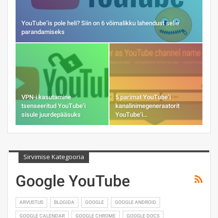
YouTube’is pole heli? Siin on 6 võimalikku lahendust selle
parandamiseks
VPN-i kasutamine
5 parimat YouTube’i
tsenseeritud YouTube’i
kanalinimegeneraatorit
sisule juurdepääsuks
YouTube’i…
Sirvimise Kategooria
Google YouTube
ARVUSTUS
BLOGIDA
GOOGLE
GOOGLE ANDROID
GOOGLE CALENDAR
GOOGLE CHROME
GOOGLE DOCS