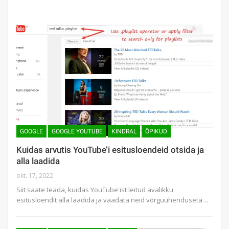
GOOGLE
GOOGLE YOUTUBE
KINDRAL
ÕPIKUD
Kuidas arvutis YouTube’i esitusloendeid otsida ja
alla laadida
okt. 17, 2022
Siit saate teada, kuidas YouTube'ist leitud avalikku
esitusloendit alla laadida ja vaadata neid võrguühenduseta…