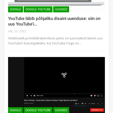
GOOGLE
GOOGLE YOUTUBE
UUDISED
YouTube läbib põhjaliku disaini uuenduse: siin on
uus YouTube’i…
okt. 25, 2022
Veebisaidi ja mobiilirakenduse jaoks on juurutatud täiesti uus
YouTube'i kasutajaliides. Ka YouTube'i logo on…
GOOGLE
GOOGLE YOUTUBE
UUDISED