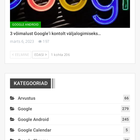
GOOGLE ANDROID
3 võimalust Google’i kontolt väljalogimiseks…
märts 6, 2023
197
EELMINE
EDASI
1 kohta 206
KATEGOORIAD
Arvustus
66
Google
279
Google Android
245
Google Calendar
5