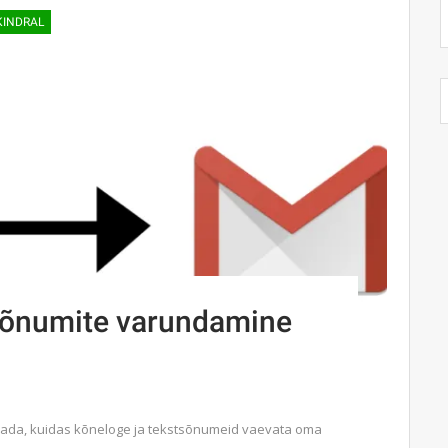
KINDRAL
tsõnumite varundamine
teada, kuidas kõneloge ja tekstsõnumeid vaevata oma