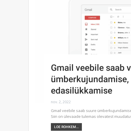
Gmail veebile saab v
ümberkujundamise, n
edasilükkamise
nov. 2, 2022
Gmail veebile saab suure ümberkujundamise 
Siin on ülevaade tulemas olevatest muudatus
LOE ROHKEM...