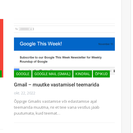
GOOGLE
GOOGLE MAIL (GMAIL)
KINDRAL
ÕPIKUD
Gmail – muutke vastamisel teemarida
okt. 22, 2022
Õppige Gmailis vastamise või edastamise ajal
teemarida muutma, nii et teie vana vestlus jääb
puutumata, kuid teemat…