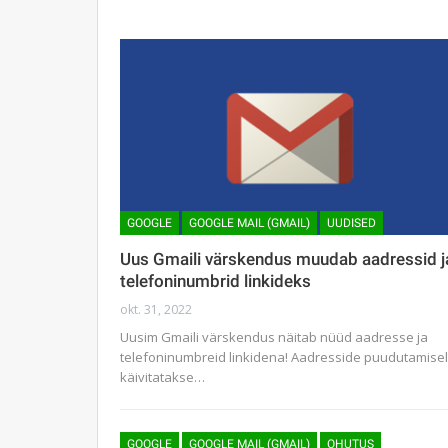
GOOGLE
GOOGLE MAIL (GMAIL)
UUDISED
Uus Gmaili värskendus muudab aadressid j
telefoninumbrid linkideks
okt. 31, 2022
Uusim Gmaili värskendus näitab nüüd aadresse ja
telefoninumbreid linkidena! Aadresside puudutamisel
käivitatakse…
GOOGLE
GOOGLE MAIL (GMAIL)
OHUTUS