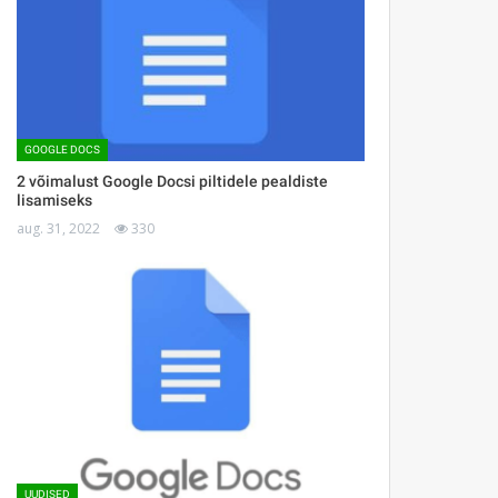
GOOGLE DOCS
2 võimalust Google Docsi piltidele pealdiste
lisamiseks
aug. 31, 2022
330
UUDISED