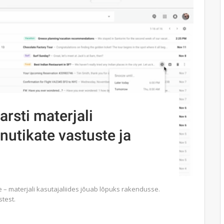
arsti materjali
utikate vastuste ja
– materjali kasutajaliides jõuab lõpuks rakendusse.
test.