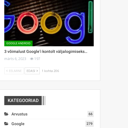
GOOGLE ANDROID
3 võimalust Google’i kontolt väljalogimiseks…
märts 6, 2023
197
EELMINE
EDASI
1 kohta 206
KATEGOORIAD
Arvustus
66
Google
279