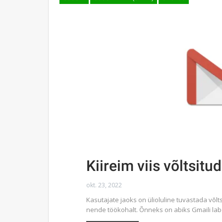
Kiireim viis võltsit
okt. 23, 2022
Kasutajate jaoks on ülioluline tuvastada võlt
nende töökohalt. Õnneks on abiks Gmaili labo