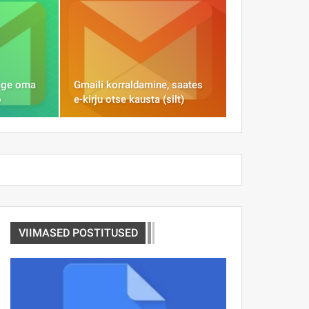
age oma
Gmaili korraldamine, saates
o
e-kirju otse kausta (silt)
VIIMASED POSTITUSED