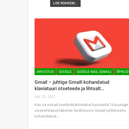
LOE ROHKEM...
ARVUSTUS
GOOGLE
GOOGLE MAIL (GMAIL)
ÕPIKUD
Gmail – juhtige Gmaili kohandatud
klaviatuuri otseteede ja lihtsalt…
okt. 23, 2022
Kas sa oskad numbriklahvistikut kasutada? Kasutage
sisseehitatud laborite funktsiooni Gmaili juhtimiseks
kohandatud…