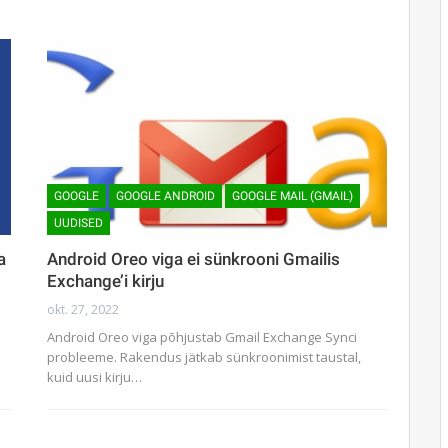
GOOGLE
GOOGLE ANDROID
GOOGLE MAIL (GMAIL)
UUDISED
a
Android Oreo viga ei sünkrooni Gmailis
Exchange’i kirju
okt. 27, 2022
Android Oreo viga põhjustab Gmail Exchange Synci
probleeme. Rakendus jätkab sünkroonimist taustal,
kuid uusi kirju…