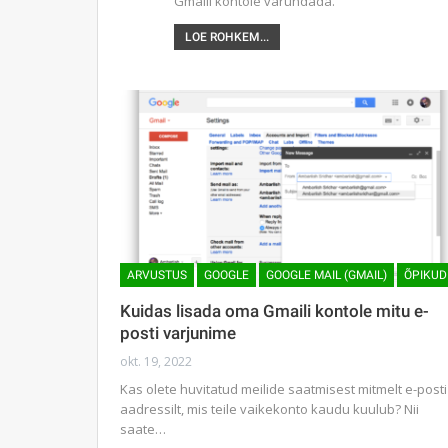
Gmaili kontole varundada.
LOE ROHKEM...
ARVUSTUS
GOOGLE
GOOGLE MAIL (GMAIL)
ÕPIKUD
Kuidas lisada oma Gmaili kontole mitu e-
posti varjunime
okt. 19, 2022
Kas olete huvitatud meilide saatmisest mitmelt e-posti
aadressilt, mis teile vaikekonto kaudu kuulub? Nii
saate…