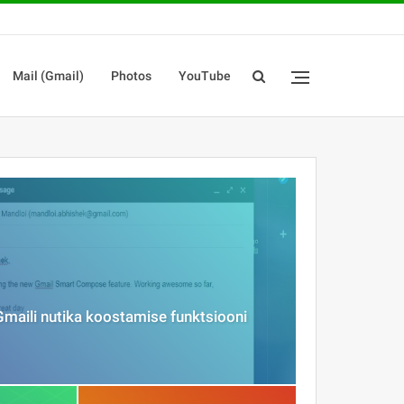
Mail (Gmail)
Photos
YouTube
maili nutika koostamise funktsiooni