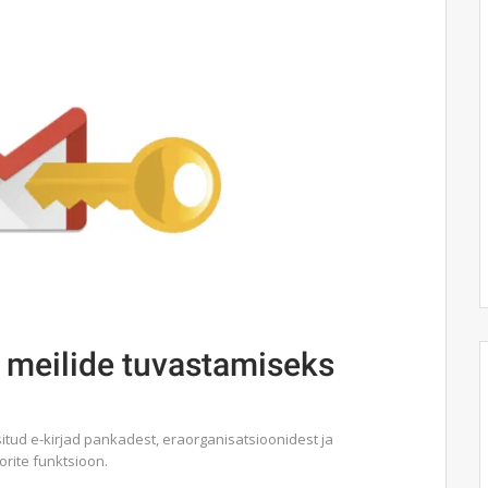
ud meilide tuvastamiseks
situd e-kirjad pankadest, eraorganisatsioonidest ja
rite funktsioon.