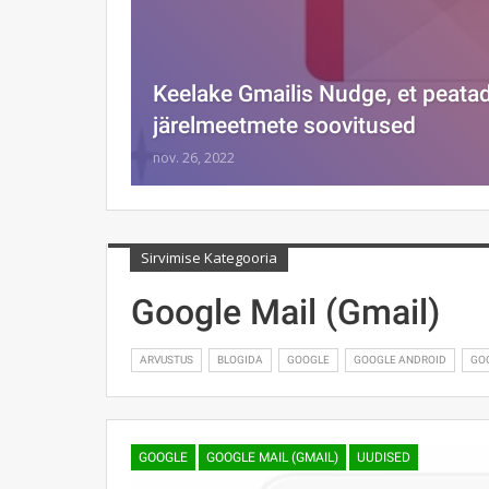
Keelake Gmailis Nudge, et peata
järelmeetmete soovitused
nov. 26, 2022
Sirvimise Kategooria
Google Mail (Gmail)
ARVUSTUS
BLOGIDA
GOOGLE
GOOGLE ANDROID
GO
GOOGLE
GOOGLE MAIL (GMAIL)
UUDISED