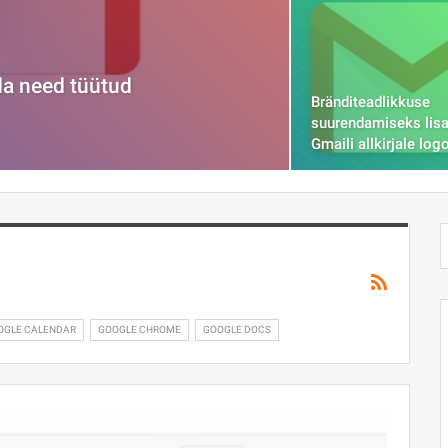
da need tüütud
Bränditeadlikkuse
suurendamiseks lis
Gmaili allkirjale log
OGLE CALENDAR
GOOGLE CHROME
GOOGLE DOCS