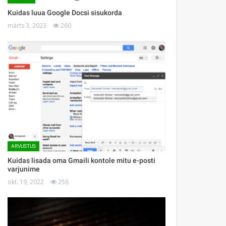
Kuidas luua Google Docsi sisukorda
märts 3, 2023
260
ARVUSTUS
Kuidas lisada oma Gmaili kontole mitu e-posti
varjunime
okt. 19, 2022
256