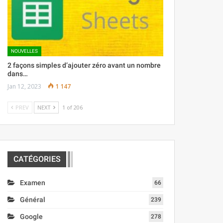
NOUVELLES
2 façons simples d’ajouter zéro avant un nombre
dans…
Jan 12, 2023
1 147
PREV
NEXT
1 of 206
CATÉGORIES
Examen
66
Général
239
Google
278