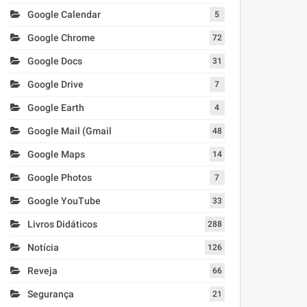
Google Calendar
5
Google Chrome
72
Google Docs
31
Google Drive
7
Google Earth
4
Google Mail (Gmail
48
Google Maps
14
Google Photos
7
Google YouTube
33
Livros Didáticos
288
Notícia
126
Reveja
66
Segurança
21