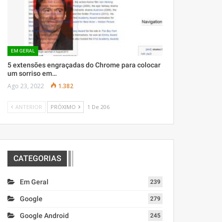
EM GERAL
5 extensões engraçadas do Chrome para colocar
um sorriso em…
Ago 23, 2022
1.382
ANTERIOR
PRÓXIMO
1 De 206
CATEGORIAS
Em Geral
239
Google
279
Google Android
245