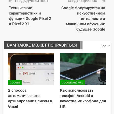
ПРЕДЫДУЩИЙ ПОСТ
СЛЕДУЮЩИЙ ПОСТ
Технические
Google фокусируется на
характеристики и
искусственном
функции Google Pixel 2
интеллекте и
и Pixel 2 XL
машинном обучении:
будущее Google
ВАМ ТАКЖЕ МОЖЕТ ПОНРАВИТЬСЯ
Все
GOOGLE
GOOGLE ANDROID
2 способа
Как использовать
автоматического
телефон Android в
архивирования писем в
качестве микрофона для
Gmail
ПК