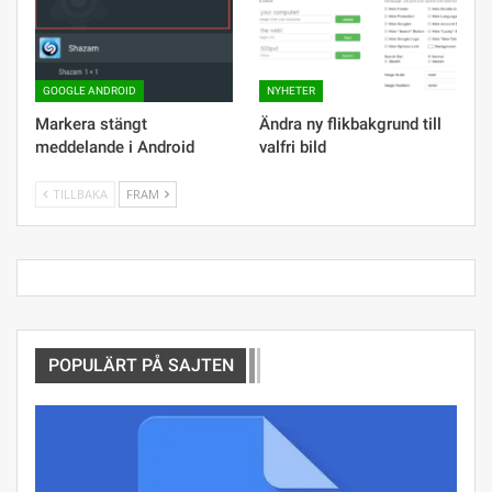
GOOGLE ANDROID
NYHETER
Markera stängt
Ändra ny flikbakgrund till
meddelande i Android
valfri bild
TILLBAKA
FRAM
POPULÄRT PÅ SAJTEN