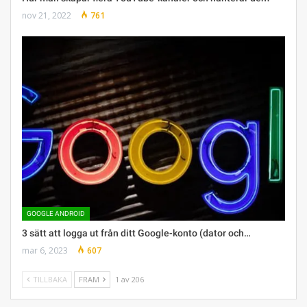
nov 21, 2022
761
GOOGLE ANDROID
3 sätt att logga ut från ditt Google-konto (dator och…
mar 6, 2023
607
TILLBAKA
FRAM
1 av 206