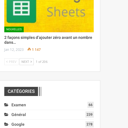
NOUVELLES
2 façons simples d’ajouter zéro avant un nombre
dans…
Jan 12, 2023
1 147
PREV
NEXT
1 of 206
CATÉGORIES
Examen
66
Général
239
Google
278