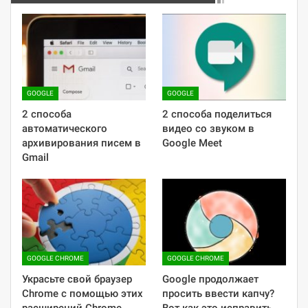
GOOGLE
GOOGLE
2 способа
2 способа поделиться
автоматического
видео со звуком в
архивирования писем в
Google Meet
Gmail
GOOGLE CHROME
GOOGLE CHROME
Украсьте свой браузер
Google продолжает
Chrome с помощью этих
просить ввести капчу?
расширений Chrome
Вот как это исправить