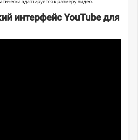
тически адаптируется к размеру видео.
ий интерфейс YouTube для