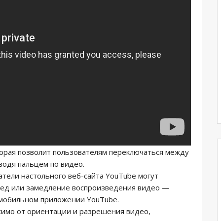
орая позволит пользователям переключаться между
одя пальцем по видео.
тели настольного веб-сайта YouTube могут
ред или замедление воспроизведения видео —
в мобильном приложении YouTube.
имо от ориентации и разрешения видео,