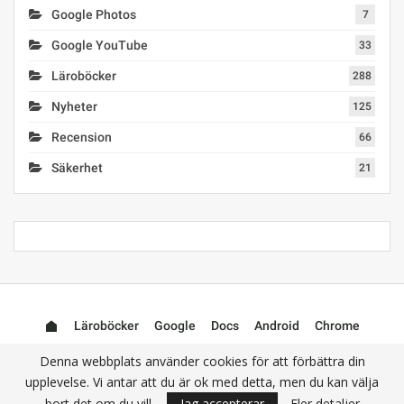
Google Photos
7
Google YouTube
33
Läroböcker
288
Nyheter
125
Recension
66
Säkerhet
21
Läroböcker
Google
Docs
Android
Chrome
Mail (Gmail)
Photos
YouTube
Denna webbplats använder cookies för att förbättra din
upplevelse. Vi antar att du är ok med detta, men du kan välja
bort det om du vill.
Jag accepterar
Fler detaljer