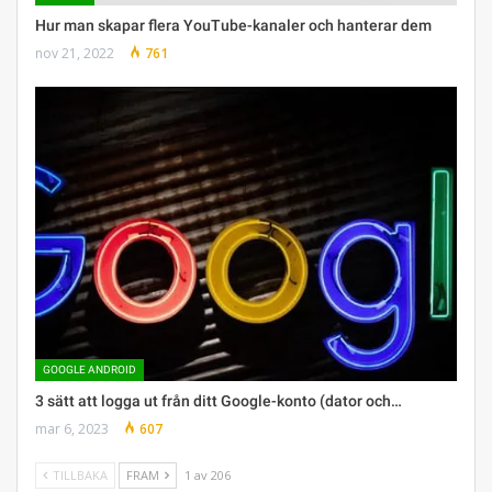
Hur man skapar flera YouTube-kanaler och hanterar dem
nov 21, 2022
761
GOOGLE ANDROID
3 sätt att logga ut från ditt Google-konto (dator och…
mar 6, 2023
607
TILLBAKA
FRAM
1 av 206