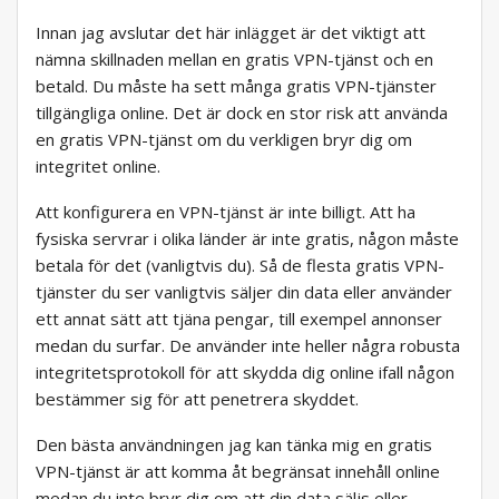
Innan jag avslutar det här inlägget är det viktigt att
nämna skillnaden mellan en gratis VPN-tjänst och en
betald. Du måste ha sett många gratis VPN-tjänster
tillgängliga online. Det är dock en stor risk att använda
en gratis VPN-tjänst om du verkligen bryr dig om
integritet online.
Att konfigurera en VPN-tjänst är inte billigt. Att ha
fysiska servrar i olika länder är inte gratis, någon måste
betala för det (vanligtvis du). Så de flesta gratis VPN-
tjänster du ser vanligtvis säljer din data eller använder
ett annat sätt att tjäna pengar, till exempel annonser
medan du surfar. De använder inte heller några robusta
integritetsprotokoll för att skydda dig online ifall någon
bestämmer sig för att penetrera skyddet.
Den bästa användningen jag kan tänka mig en gratis
VPN-tjänst är att komma åt begränsat innehåll online
medan du inte bryr dig om att din data säljs eller