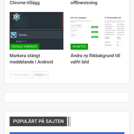
Chrome-tillägg
offlinevisning
GOOGLE ANDROID
NYHETER
Markera stängt
Ändra ny flikbakgrund till
meddelande i Android
valfri bild
TILLBAKA
FRAM
POPULÄRT PÅ SAJTEN