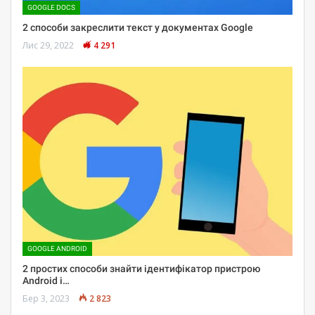
GOOGLE DOCS
2 способи закреслити текст у документах Google
Лис 29, 2022
4 291
GOOGLE ANDROID
2 простих способи знайти ідентифікатор пристрою
Android і…
Бер 3, 2023
2 823