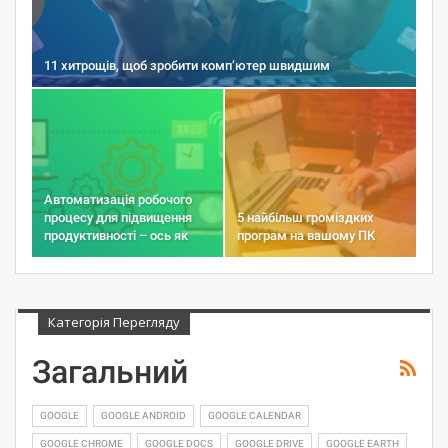
11 хитрощів, щоб зробити комп’ютер швидшим
Автоматизація робочого
процесу для підвищення
5 найбільш громіздких
продуктивності – ось як
програм на вашому ПК
Категорія Перегляду
Загальний
GOOGLE
GOOGLE ANDROID
GOOGLE CALENDAR
GOOGLE CHROME
GOOGLE DOCS
GOOGLE DRIVE
GOOGLE EARTH