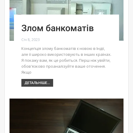
Злом банкоматів
Січ 8, 2023
Концепція злому банкоматів є новою в Індії,
але її широко використовують в інших країнах.
Я покажу вам, як це робиться. Перш ніж увійти,
обов'язково проаналізуйте ваше оточення.
Якщо
ДЕТАЛЬНІШЕ...