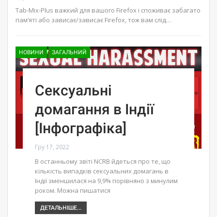
Tab-Mix-Plus важкий для вашого Firefox і споживає забагато
пам’яті або зависає/зависає Firefox, тож вам слід…
НОВИНИ
ЗАГАЛЬНИЙ
Сексуальні
домагання в Індії
[Інфографіка]
Гру 17, 2022
В останньому звіті NCRB йдеться про те, що
кількість випадків сексуальних домагань в
Індії зменшилася на 9,9% порівняно з минулим
роком. Можна пишатися
ДЕТАЛЬНІШЕ...