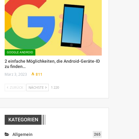
GOOGLE ANDROID
2 einfache Möglichkeiten, die Android-Geräte-ID
zu finden…
März 3, 2023
811
ZURÜCK
NÄCHSTE
1 220
KATEGORIEN
Allgemein
265