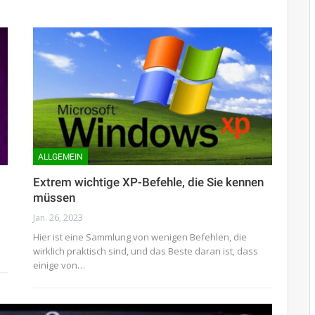
ALLGEMEIN
Extrem wichtige XP-Befehle, die Sie kennen
müssen
Jan. 26, 2023
Hier ist eine Sammlung von wenigen Befehlen, die
wirklich praktisch sind, und das Beste daran ist, dass
einige von…