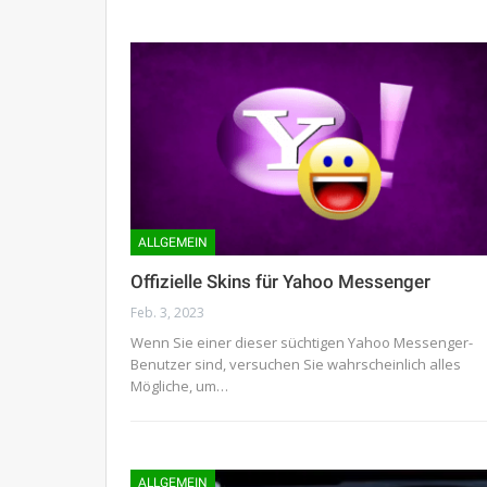
ALLGEMEIN
Offizielle Skins für Yahoo Messenger
Feb. 3, 2023
Wenn Sie einer dieser süchtigen Yahoo Messenger-
Benutzer sind, versuchen Sie wahrscheinlich alles
Mögliche, um…
ALLGEMEIN