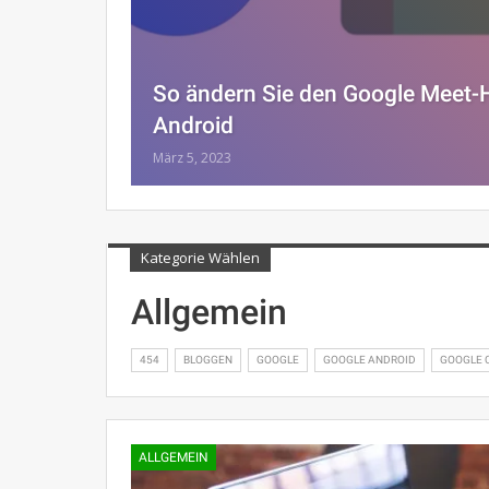
So ändern Sie den Google Meet-
Android
März 5, 2023
Kategorie Wählen
Allgemein
454
BLOGGEN
GOOGLE
GOOGLE ANDROID
GOOGLE 
ALLGEMEIN