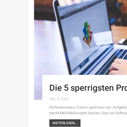
Die 5 sperrigsten P
Feb. 3, 2023
Elefantenware. Davon sprechen wir. Aufgeb
mit 64 MB RAM booten lassen. Dies ist Softwa
WEITERLESEN...