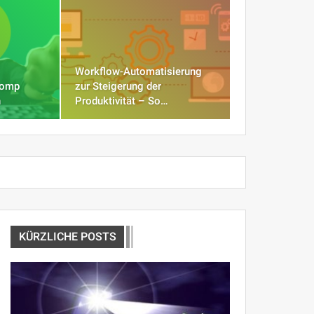
Workflow-Automatisierung
Comp
zur Steigerung der
n
Produktivität – So…
KÜRZLICHE POSTS