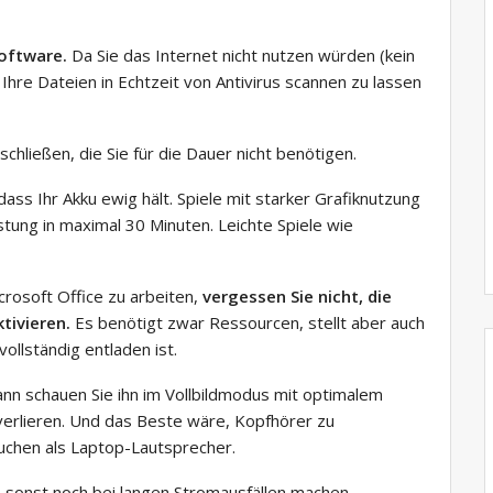
software.
Da Sie das Internet nicht nutzen würden (kein
 Ihre Dateien in Echtzeit von Antivirus scannen zu lassen
hließen, die Sie für die Dauer nicht benötigen.
ass Ihr Akku ewig hält. Spiele mit starker Grafiknutzung
ung in maximal 30 Minuten. Leichte Spiele wie
crosoft Office zu arbeiten,
vergessen Sie nicht, die
tivieren.
Es benötigt zwar Ressourcen, stellt aber auch
vollständig entladen ist.
ann schauen Sie ihn im Vollbildmodus mit optimalem
e verlieren. Und das Beste wäre, Kopfhörer zu
uchen als Laptop-Lautsprecher.
 sonst noch bei langen Stromausfällen machen.