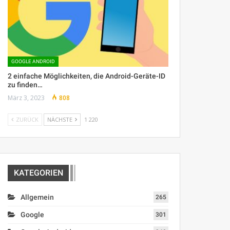
GOOGLE ANDROID
2 einfache Möglichkeiten, die Android-Geräte-ID
zu finden…
März 3, 2023
808
ZURÜCK
NÄCHSTE
1 220
KATEGORIEN
Allgemein
265
Google
301