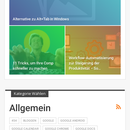
Alternative zu Alt+Tab in Windows
Workflow-Automatisierung
11 Tricks, um Ihre Comp
zur Steigerung der
schneller zu machen
Produktivität – So…
Kategorie Wählen
Allgemein
454
BLOGGEN
GOOGLE
GOOGLE ANDROID
GOOGLE CALENDAR
GOOGLE CHROME
GOOGLE DOCS