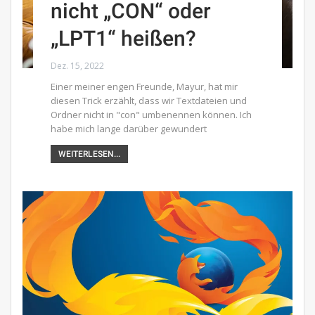
nicht „CON“ oder
„LPT1“ heißen?
Dez. 15, 2022
Einer meiner engen Freunde, Mayur, hat mir
diesen Trick erzählt, dass wir Textdateien und
Ordner nicht in "con" umbenennen können. Ich
habe mich lange darüber gewundert
WEITERLESEN...