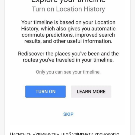
Натисніть «Увімкнути», щоб увімкнути хронологію