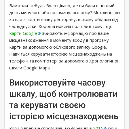
Вам коли-небудь було цікаво, де ви були в певний
день минулого або позаминулого року? Можливо, ви
хотіли згадати назву ресторану, в якому обідали під
час відпустки. Хороша новина полягає в тому, що
Карти Google
збирають інформацію про ваше
місцезнаходження з моменту входу в програму
Карти за допомогою облікового запису Google.
Навчіться керувати історією місцезнаходжень на
телефоні та комп'ютері за допомогою Хронологічної
шкали Google Maps.
Використовуйте часову
шкалу, щоб контролювати
та керувати своєю
історією місцезнаходжень
Коли я вперше спробував цю функцію в
2015
році,