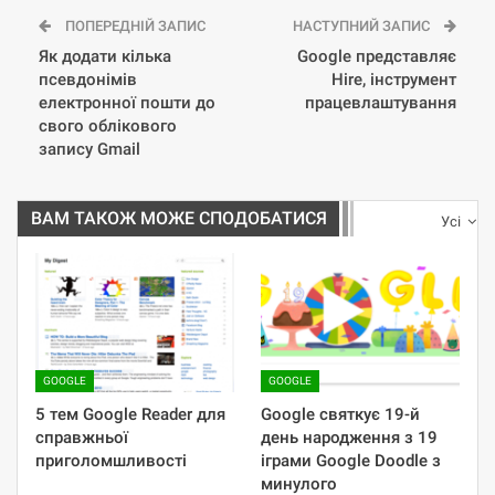
ПОПЕРЕДНІЙ ЗАПИС
НАСТУПНИЙ ЗАПИС
Як додати кілька
Google представляє
псевдонімів
Hire, інструмент
електронної пошти до
працевлаштування
свого облікового
запису Gmail
ВАМ ТАКОЖ МОЖЕ СПОДОБАТИСЯ
Усі
GOOGLE
GOOGLE
5 тем Google Reader для
Google святкує 19-й
справжньої
день народження з 19
приголомшливості
іграми Google Doodle з
минулого