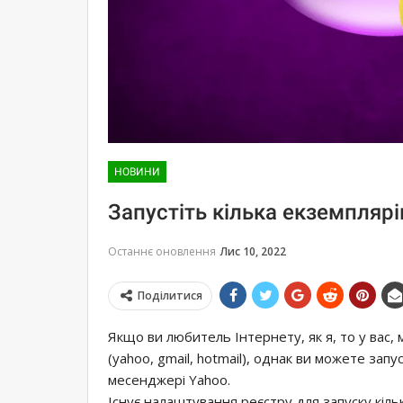
НОВИНИ
Запустіть кілька екземплярі
Останнє оновлення
Лис 10, 2022
Поділитися
Якщо ви любитель Інтернету, як я, то у вас,
(yahoo, gmail, hotmail), однак ви можете зап
месенджері Yahoo.
Існує налаштування реєстру для запуску кіль