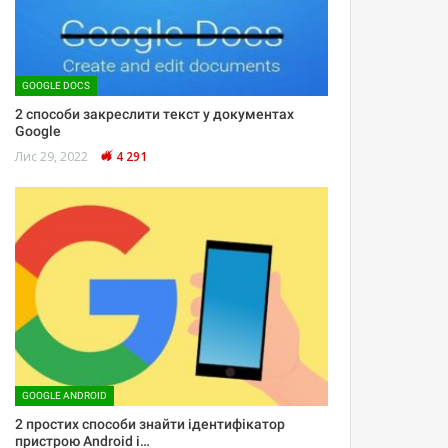
GOOGLE DOCS
2 способи закреслити текст у документах
Google
Лис 29, 2022
4 291
GOOGLE ANDROID
2 простих способи знайти ідентифікатор
пристрою Android і…