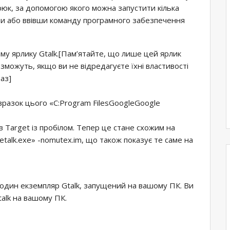
юк, за допомогою якого можна запустити кілька
вши або ввівши команду програмного забезпечення
му ярлику Gtalk.[Пам’ятайте, що лише цей ярлик
 зможуть, якщо ви не відредагуєте їхні властивості
аз]
 зразок цього «C:Program FilesGoogleGoogle
в Target із пробілом. Тепер це стане схожим на
etalk.exe» -nomutex.im, що також показує те саме на
е один екземпляр Gtalk, запущений на вашому ПК. Ви
talk на вашому ПК.