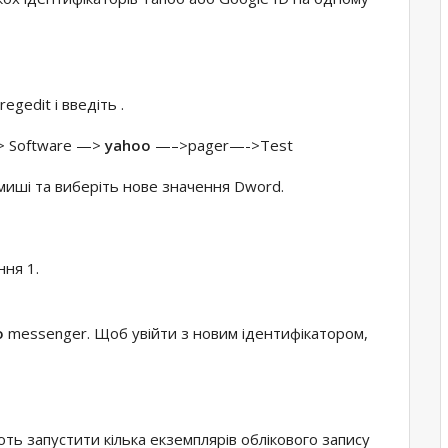
gedit і введіть .
 Software —>
yahoo
—–>pager—->Test
 миші та виберіть нове значення Dword.
ння 1.
o
messenger. Щоб увійти з новим ідентифікатором,
ють запустити кілька екземплярів облікового запису