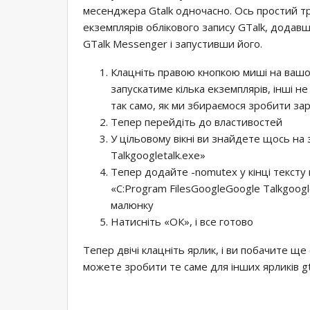
месенджера Gtalk одночасно. Ось простий тр
екземплярів облікового запису GTalk, дода
GTalk Messenger і запустивши його.
Клацніть правою кнопкою миші на вашо
запускатиме кілька екземплярів, інші не
так само, як ми збираємося зробити зар
Тепер перейдіть до властивостей
У цільовому вікні ви знайдете щось на
Talkgoogletalk.exe»
Тепер додайте -nomutex у кінці тексту 
«C:Program FilesGoogleGoogle Talkgoogl
малюнку
Натисніть «ОК», і все готово
Тепер двічі клацніть ярлик, і ви побачите щ
можете зробити те саме для інших ярликів g