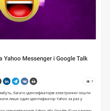
в Yahoo Messenger і Google Talk
7
 мабуть, багато ідентифікаторів електронної пошти
ускати лише один ідентифікатор Yahoo за раз у
кох ідентифікаторів Yahoo або Google ID на одному