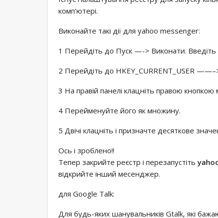
комп'ютері.
Виконайте такі дії для yahoo messenger:
1 Перейдіть до Пуск —-> Виконати. Введіть re
2 Перейдіть до HKEY_CURRENT_USER ——–>
3 На правій панелі клацніть правою кнопкою
4 Перейменуйте його як множину.
5 Двічі клацніть і призначте десяткове значе
Ось і зроблено!!
Тепер закрийте реєстр і перезапустіть
yaho
відкрийте інший месенджер.
для Google Talk:
Для будь-яких шанувальників Gtalk, які бажа