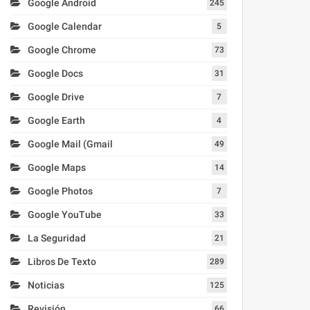
Google Android
245
Google Calendar
5
Google Chrome
73
Google Docs
31
Google Drive
7
Google Earth
4
Google Mail (Gmail
49
Google Maps
14
Google Photos
7
Google YouTube
33
La Seguridad
21
Libros De Texto
289
Noticias
125
Revisión
66