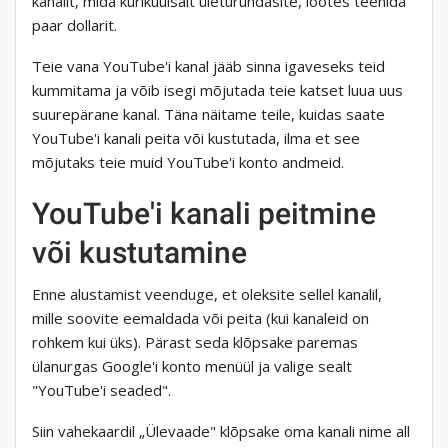
kanalit, mida kurikuulsalt ületurundasite, lootes teenida
paar dollarit.
Teie vana YouTube'i kanal jääb sinna igaveseks teid
kummitama ja võib isegi mõjutada teie katset luua uus
suurepärane kanal. Täna näitame teile, kuidas saate
YouTube'i kanali peita või kustutada, ilma et see
mõjutaks teie muid YouTube'i konto andmeid.
YouTube'i kanali peitmine
või kustutamine
Enne alustamist veenduge, et oleksite sellel kanalil,
mille soovite eemaldada või peita (kui kanaleid on
rohkem kui üks). Pärast seda klõpsake paremas
ülanurgas Google'i konto menüül ja valige sealt
"YouTube'i seaded".
Siin vahekaardil „Ülevaade" klõpsake oma kanali nime all