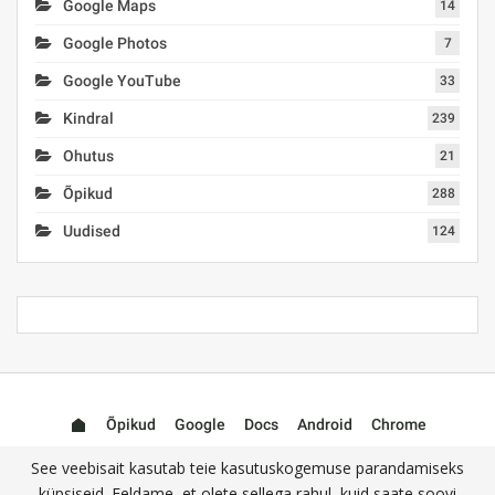
Google Maps
14
Google Photos
7
Google YouTube
33
Kindral
239
Ohutus
21
Õpikud
288
Uudised
124
Õpikud
Google
Docs
Android
Chrome
Mail (Gmail)
Photos
YouTube
See veebisait kasutab teie kasutuskogemuse parandamiseks
küpsiseid. Eeldame, et olete sellega rahul, kuid saate soovi