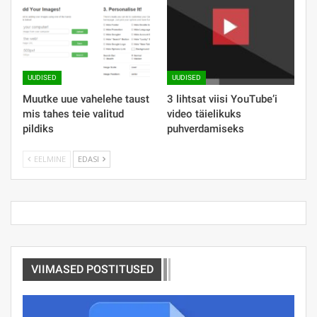
UUDISED
UUDISED
Muutke uue vahelehe taust
3 lihtsat viisi YouTube’i
mis tahes teie valitud
video täielikuks
pildiks
puhverdamiseks
EELMINE
EDASI
VIIMASED POSTITUSED