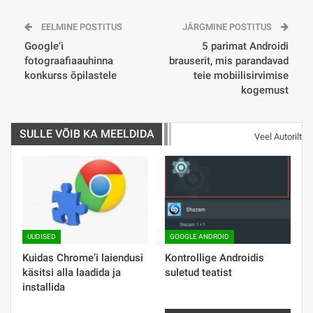
EELMINE POSTITUS
JÄRGMINE POSTITUS
Google’i
5 parimat Androidi
fotograafiaauhinna
brauserit, mis parandavad
konkurss õpilastele
teie mobiilisirvimise
kogemust
SULLE VÕIB KA MEELDIDA
Veel Autorilt
UUDISED
GOOGLE ANDROID
Kuidas Chrome’i laiendusi
Kontrollige Androidis
käsitsi alla laadida ja
suletud teatist
installida