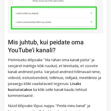
Mis juhtub, kui peidate oma
YouTube'i kanali?
Peitmiseks klõpsake "Ma tahan oma kanali peita" ja
seejärel märkige kõik ruudud, et kinnitada, et soovite
kanali andmeid peita. Varjatud andmed hõlmavad nime,
videoid, esitusloendeid, tellimusi, tellijaid, meeldimisi ja
peaaegu kõiki vaadatavaid tegevusi.
Lisaks
kustutatakse
ka kõik selle kanali kaudu tehtud
kommentaarid .
Nüüd klõpsake lõpus nuppu "Peida minu kanal" ja