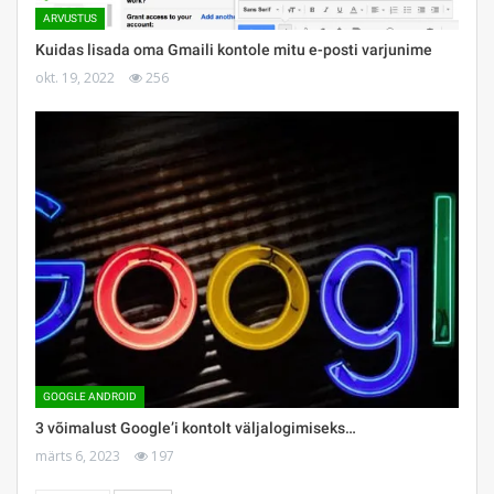
ARVUSTUS
Kuidas lisada oma Gmaili kontole mitu e-posti varjunime
okt. 19, 2022
256
GOOGLE ANDROID
3 võimalust Google’i kontolt väljalogimiseks…
märts 6, 2023
197