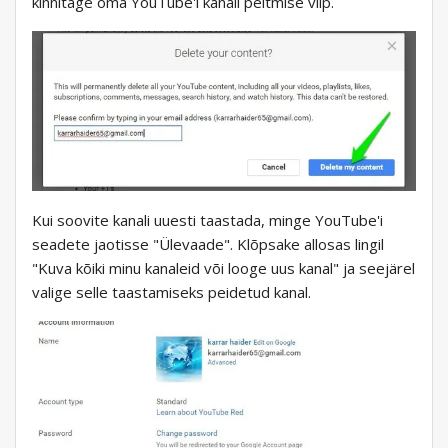
kinnitage oma YouTube'i kanali peitmise viip.
Kui soovite kanali uuesti taastada, minge YouTube'i
seadete jaotisse "Ülevaade". Klõpsake allosas lingil
"Kuva kõiki minu kanaleid või looge uus kanal" ja seejärel
valige selle taastamiseks peidetud kanal.