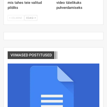
mis tahes teie valitud
video täielikuks
pildiks
puhverdamiseks
EELMINE
EDASI
VIIMASED POSTITUSED