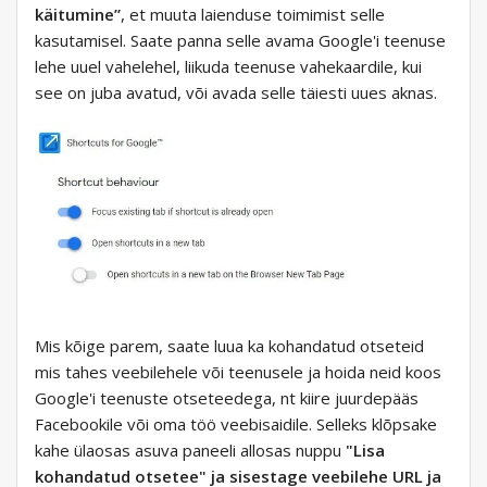
käitumine”
, et muuta laienduse toimimist selle
kasutamisel. Saate panna selle avama Google'i teenuse
lehe uuel vahelehel, liikuda teenuse vahekaardile, kui
see on juba avatud, või avada selle täiesti uues aknas.
Mis kõige parem, saate luua ka kohandatud otseteid
mis tahes veebilehele või teenusele ja hoida neid koos
Google'i teenuste otseteedega, nt kiire juurdepääs
Facebookile või oma töö veebisaidile. Selleks klõpsake
kahe ülaosas asuva paneeli allosas nuppu
"Lisa
kohandatud otsetee" ja sisestage veebilehe URL ja