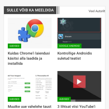
SULLE VÕIB KA MEELDIDA
Veel Autorilt
UUDISED
GOOGLE ANDROID
Kuidas Chrome’i laiendusi
Kontrollige Androidis
käsitsi alla laadida ja
suletud teatist
installida
UUDISED
UUDISED
Muutke uue vahelehe taust
3 lihtsat viisi YouTube’i