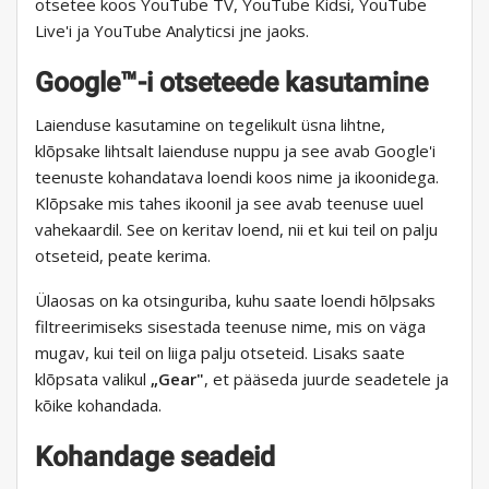
otsetee koos YouTube TV, YouTube Kidsi, YouTube
Live'i ja YouTube Analyticsi jne jaoks.
Google™-i otseteede kasutamine
Laienduse kasutamine on tegelikult üsna lihtne,
klõpsake lihtsalt laienduse nuppu ja see avab Google'i
teenuste kohandatava loendi koos nime ja ikoonidega.
Klõpsake mis tahes ikoonil ja see avab teenuse uuel
vahekaardil. See on keritav loend, nii et kui teil on palju
otseteid, peate kerima.
Ülaosas on ka otsinguriba, kuhu saate loendi hõlpsaks
filtreerimiseks sisestada teenuse nime, mis on väga
mugav, kui teil on liiga palju otseteid. Lisaks saate
klõpsata valikul
„Gear"
, et pääseda juurde seadetele ja
kõike kohandada.
Kohandage seadeid