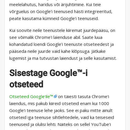
meelelahutus, haridus või ärijuhtimine. Kui teie
võrguelus on Google'i teenused hästi integreeritud,
peate kasutama kümneid Google'i teenuseid.
Kui soovite neile teenustele kiiremat juurdepääsu, on
see võimalik Chrome'i laienduse abil. Saate luua
kohandatud loendi Google'i teenuste otseteedest ja
pääseda neile juurde vaid kahe klõpsuga. Jätkake
lugemist ja ma tutvustan laiendust ja selle kasutamist.
Sisestage Google™-i
otseteed
Otseteed Google'ile™
on täiesti tasuta Chrome'i
laiendus, mis pakub kiireid otseteid enam kui 1000
Google'i teenuse lehe jaoks. See ei paku mitte ainult
otseteid iga teenuse sihtlehtedele, vaid ka teiseseid
teenuseid ja olulisi lehti. Näiteks on sellel YouTube'i