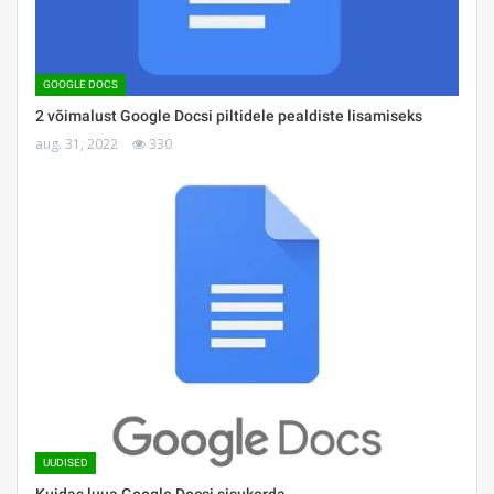
GOOGLE DOCS
2 võimalust Google Docsi piltidele pealdiste lisamiseks
aug. 31, 2022
330
UUDISED
Kuidas luua Google Docsi sisukorda