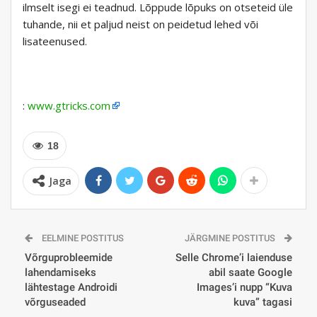
ilmselt isegi ei teadnud. Lõppude lõpuks on otseteid üle
tuhande, nii et paljud neist on peidetud lehed või
lisateenused.
:
www.gtricks.com
18
Jaga
EELMINE POSTITUS
JÄRGMINE POSTITUS
Võrguprobleemide
Selle Chrome’i laienduse
lahendamiseks
abil saate Google
lähtestage Androidi
Images’i nupp “Kuva
võrguseaded
kuva” tagasi