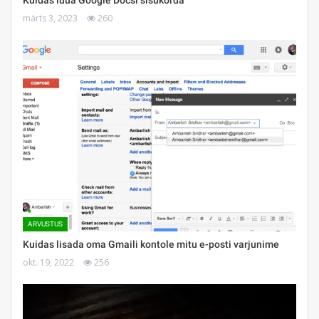
märts 3, 2023
260
ARVUSTUS
Kuidas lisada oma Gmaili kontole mitu e-posti varjunime
okt. 19, 2022
256