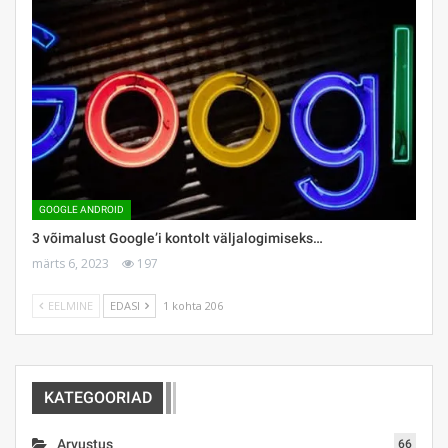
GOOGLE ANDROID
3 võimalust Google’i kontolt väljalogimiseks…
märts 6, 2023
197
EELMINE
EDASI
1 kohta 206
KATEGOORIAD
Arvustus
66