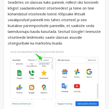
Seadetes on ülaosas kaks paneeli, millest üks koosneb
kõigist saadaolevatest otseteedest ja teine ​​on teie
kohandatud otseteede loend. Klõpsake lihtsalt
vasakpoolsel paneelil mis tahes otseteel ja see
lisatakse parempoolsele paneelile, et saaksite seda
laiendusnupu kaudu kasutada. Seotud Google'i teenuste
otseteede leidmiseks saate ülaosas asuvale
otsinguribale ka märksõnu lisada.