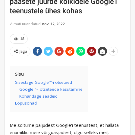
pääsete juurde kõikidele Google’i
teenustele ühes kohas
Viimati uuendatud
nov. 12, 2022
18
Jaga
Sisu
Sisestage Google™-i otseteed
Google™-i otseteede kasutamine
Kohandage seadeid
Lõpusõnad
Me sõltume paljudest Google'i teenustest, et hallata
enamikku meie võrguasjadest, olgu selleks meil,