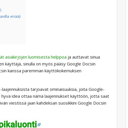
)
villa enää)
vät asiakirjojen luomisesta helppoa
ja auttavat sinua
men käyttäjä, sinulla on myös pääsy Google Docsin
Docsin kanssa paremman käyttökokemuksen
ajennuksista tarjoavat ominaisuuksia, joita Google-
n hyvä idea ottaa nämä laajennukset käyttöön, jotta saat
än viestissä jaan kahdeksan suosikkini Google Docsin
ikaluonti