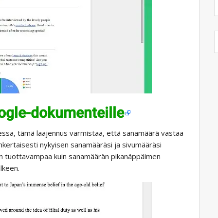
ogle-dokumenteille
taessa, tämä laajennus varmistaa, että sanamäärä vastaa
nkertaisesti nykyisen sanamääräsi ja sivumääräsi
jon tuottavampaa kuin sanamäärän pikanäppäimen
lkeen.