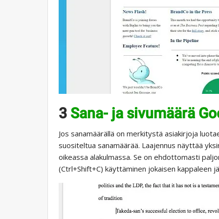
3
Sana- ja sivumäärä Go
Jos sanamäärällä on merkitystä asiakirjoja luo
suositeltua sanamäärää. Laajennus näyttää yksi
oikeassa alakulmassa. Se on ehdottomasti pal
(Ctrl+Shift+C) käyttäminen jokaisen kappaleen jä