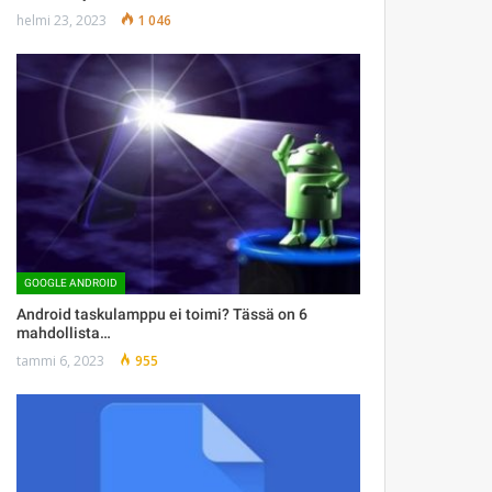
helmi 23, 2023
1 046
GOOGLE ANDROID
Android taskulamppu ei toimi? Tässä on 6
mahdollista…
tammi 6, 2023
955