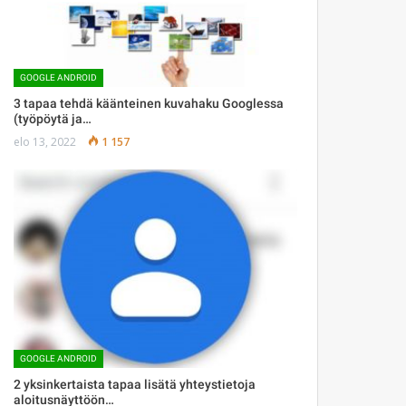
GOOGLE ANDROID
3 tapaa tehdä käänteinen kuvahaku Googlessa
(työpöytä ja…
elo 13, 2022
1 157
GOOGLE ANDROID
2 yksinkertaista tapaa lisätä yhteystietoja
aloitusnäyttöön…