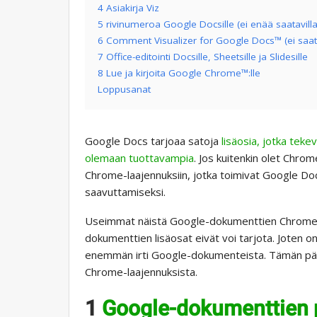
4 Asiakirja Viz
5 rivinumeroa Google Docsille (ei enää saatavilla
6 Comment Visualizer for Google Docs™ (ei saata
7 Office-editointi Docsille, Sheetsille ja Slidesille
8 Lue ja kirjoita Google Chrome™:lle
Loppusanat
Google Docs tarjoaa satoja
lisäosia, jotka teke
olemaan tuottavampia
. Jos kuitenkin olet Chro
Chrome-laajennuksiin, jotka toimivat Google 
saavuttamiseksi.
Useimmat näistä Google-dokumenttien Chrome-la
dokumenttien lisäosat eivät voi tarjota. Joten o
enemmän irti Google-dokumenteista. Tämän päiv
Chrome-laajennuksista.
1
Google-dokumenttien p