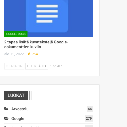
GOOGLE DOCS
2 tapaa lisätä kuvatekstejä Google-
dokumenttien kuviin
elo 31, 2022
754
TAKAISIN
ETEENPÄIN
1 of 207
LUOKAT
Arvostelu
66
Google
279