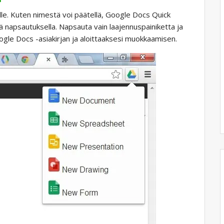
ille. Kuten nimestä voi päätellä, Google Docs Quick
lä napsautuksella. Napsauta vain laajennuspainiketta ja
ogle Docs -asiakirjan ja aloittaaksesi muokkaamisen.