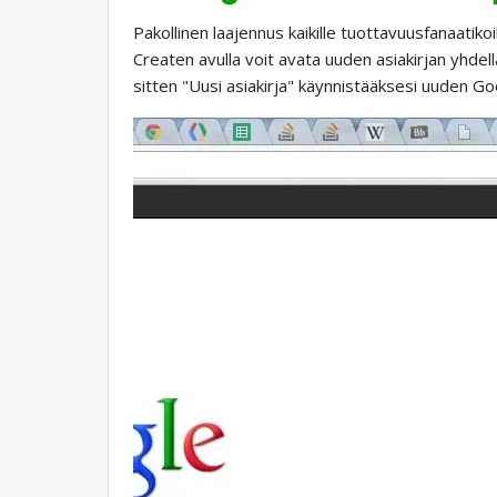
Pakollinen laajennus kaikille tuottavuusfanaatiko
Createn avulla voit avata uuden asiakirjan yhdel
sitten "Uusi asiakirja" käynnistääksesi uuden Go