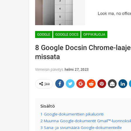
GOOGLE
GOOGLE DOCS
OPPIKIRJOJA
8 Google Docsin Chrome-laajenn
missata
Viimeisin päivitys
helmi 27, 2023
Jaa
Sisältö
1 Google-dokumenttien pikaluonti
2 Muunna Google-dokumentit Gmail™-luonnoksik
3 Sana- ja sivumäärä Google-dokumenteille