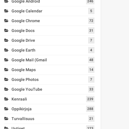
Google Android
246
Google Calendar
5
Google Chrome
72
Google Docs
31
Google Drive
7
Google Earth
4
Google Mail (Gmail
48
Google Maps
14
Google Photos
7
Google YouTube
33
Kenraali
239
Oppikirjoja
288
Turvallisuus
21
Uutiset
123