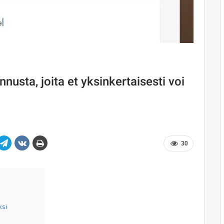
usta, joita et yksinkertaisesti voi
30
si