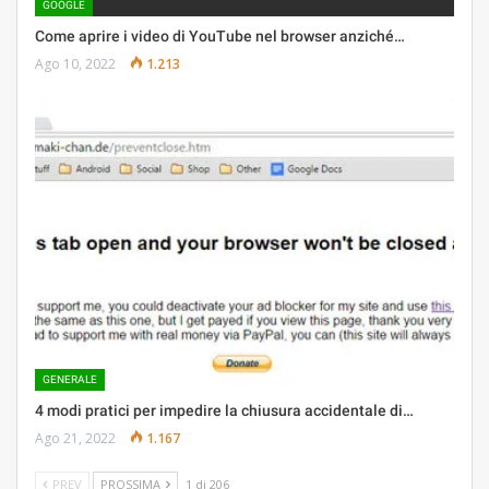
GOOGLE
Come aprire i video di YouTube nel browser anziché…
Ago 10, 2022
1.213
GENERALE
4 modi pratici per impedire la chiusura accidentale di…
Ago 21, 2022
1.167
PREV
PROSSIMA
1 di 206