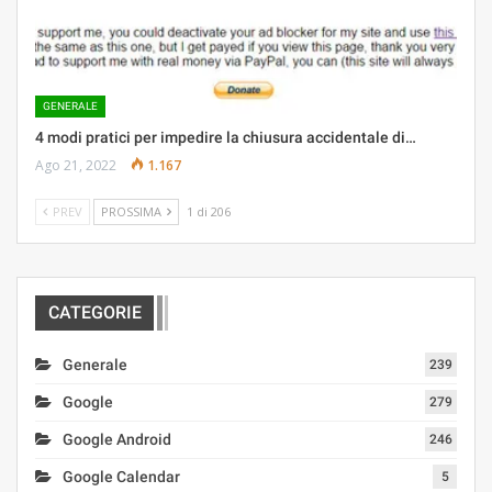
GENERALE
4 modi pratici per impedire la chiusura accidentale di…
Ago 21, 2022
1.167
PREV
PROSSIMA
1 di 206
CATEGORIE
Generale
239
Google
279
Google Android
246
Google Calendar
5