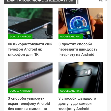
ВАМ ТАКОЖ МОЖЕ СПОДОБАТИСЯ
Усі
GOOGLE ANDROID
GOOGLE ANDROID
Як використовувати свій
3 простих способи
телефон Android як
перевірити швидкість
мікрофон для ПК
Інтернету на Android
GOOGLE ANDROID
GOOGLE ANDROID
3 способи увімкнути
3 способи швидшого
екран телефону Android
доступу до камери
без кнопки живлення
телефону Android