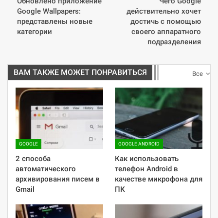
Обновлено приложение
Чего Google
Google Wallpapers:
действительно хочет
представлены новые
достичь с помощью
категории
своего аппаратного
подразделения
ВАМ ТАКЖЕ МОЖЕТ ПОНРАВИТЬСЯ
Все
GOOGLE
GOOGLE ANDROID
2 способа
Как использовать
автоматического
телефон Android в
архивирования писем в
качестве микрофона для
Gmail
ПК