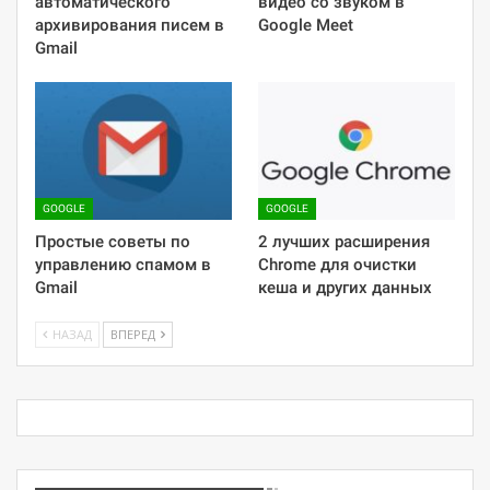
автоматического
видео со звуком в
архивирования писем в
Google Meet
Gmail
GOOGLE
GOOGLE
Простые советы по
2 лучших расширения
управлению спамом в
Chrome для очистки
Gmail
кеша и других данных
НАЗАД
ВПЕРЕД