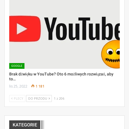
GOOGLE
Brak dźwięku w YouTube? Oto 6 możliwych rozwiązań, aby
to…
lis 25, 2022
1 181
PLECY
DO PRZODU
1 z 206
KATEGORIE