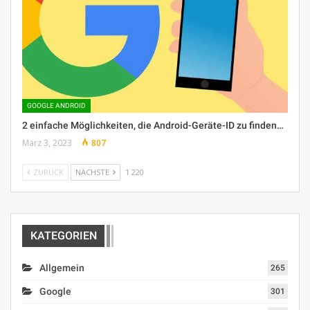
GOOGLE ANDROID
2 einfache Möglichkeiten, die Android-Geräte-ID zu finden…
März 3, 2023
807
ZURÜCK
NÄCHSTE
1 220
KATEGORIEN
Allgemein
265
Google
301