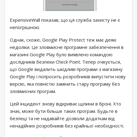
ExpensiveWall показав, що ця служба захисту не є
непогрішною.
Однак, схоже, Google Play Protect теж має деякі
недоліки. Це зловмисне програмне забезпечення в
магазині Google Play було виявлено командою
дослідників безпеки Check Point. Тепер очікується,
що Google видалить шкідливі програми з магазину
Google Play і попросить розробників випустити нову
версію, яка повністю замінить стару програму без
зловмисних програм.
Цей інцидент знову відкриває щілини в броні. Хто
знає, може бути більше таких програм. Будьте в
безпеці та не надавайте дозволи додаткам від
ненадійних розробників без крайньої необхідності.