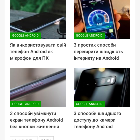
GOOGLE ANDROID
GOOGLE ANDROID
Як використовувати свій
3 простих способи
телефон Android як
перевірити швидкість
мікрофон для ПК
Інтернету на Android
GOOGLE ANDROID
GOOGLE ANDROID
3 способи увімкнути
3 способи швидшого
екран телефону Android
доступу до камери
без кнопки живлення
телефону Android
ПОПЕРЕДНЯ
ДАЛІ