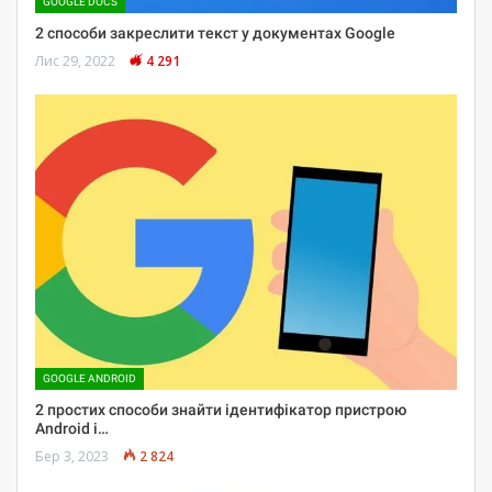
GOOGLE DOCS
2 способи закреслити текст у документах Google
Лис 29, 2022
4 291
GOOGLE ANDROID
2 простих способи знайти ідентифікатор пристрою
Android і…
Бер 3, 2023
2 824