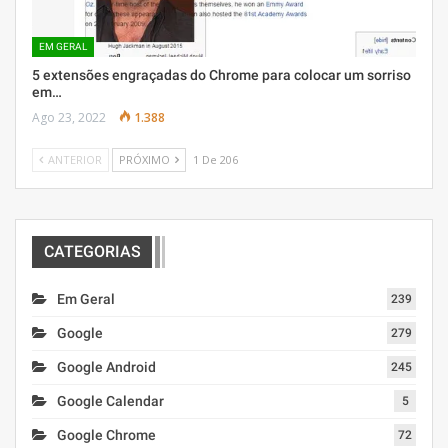
EM GERAL
5 extensões engraçadas do Chrome para colocar um sorriso
em…
Ago 23, 2022
1.388
ANTERIOR
PRÓXIMO
1 De 206
CATEGORIAS
Em Geral
239
Google
279
Google Android
245
Google Calendar
5
Google Chrome
72