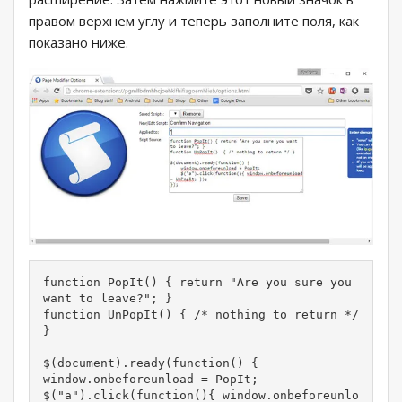
правом верхнем углу и теперь заполните поля, как
показано ниже.
function PopIt() { return "Are you sure you 
want to leave?"; }

function UnPopIt() { /* nothing to return */ 
}

$(document).ready(function() {

window.onbeforeunload = PopIt;

$("a").click(function(){ window.onbeforeunlo