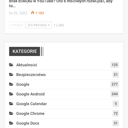
Brak dźwięku w YouTube? Oto 6 możliwych rozwiązań, aby
to…
lis 25, 2022
1 183
PLECY
DO PRZODU
1 z 206
KATEGORIE
Aktualności
125
Bezpieczeństwo
21
Google
277
Google Android
244
Google Calendar
5
Google Chrome
72
Google Docs
31