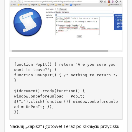
function PopIt() { return "Are you sure you 
want to leave?"; }

function UnPopIt() { /* nothing to return */ 
}

$(document).ready(function() {

window.onbeforeunload = PopIt;

$("a").click(function(){ window.onbeforeunlo
ad = UnPopIt; });

});
Naciśnij „Zapisz” i gotowe! Teraz po kliknięciu przycisku