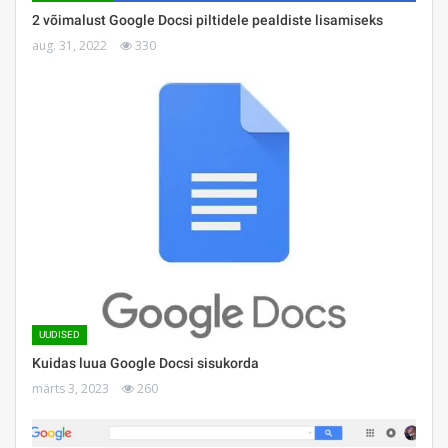
2 võimalust Google Docsi piltidele pealdiste lisamiseks
aug. 31, 2022
330
UUDISED
Kuidas luua Google Docsi sisukorda
märts 3, 2023
260