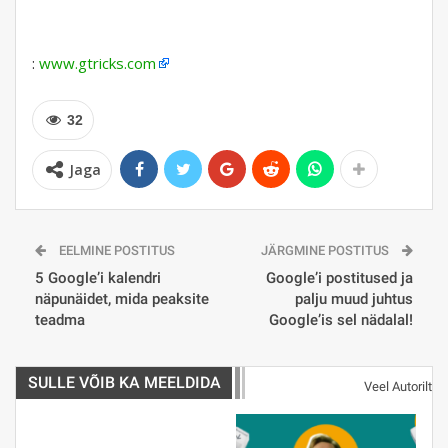
:
www.gtricks.com
32
Jaga
EELMINE POSTITUS
JÄRGMINE POSTITUS
5 Google’i kalendri
Google’i postitused ja
näpunäidet, mida peaksite
palju muud juhtus
teadma
Google’is sel nädalal!
SULLE VÕIB KA MEELDIDA
Veel Autorilt