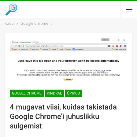
Kodu
Google Chrome
GOOGLE CHROME
KINDRAL
ÕPIKUD
4 mugavat viisi, kuidas takistada
Google Chrome’i juhuslikku
sulgemist