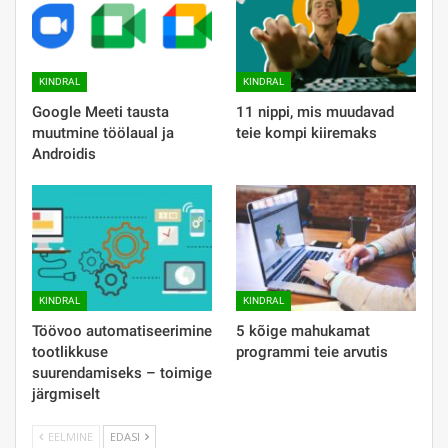
KINDRAL
KINDRAL
Google Meeti tausta
11 nippi, mis muudavad
muutmine töölaual ja
teie kompi kiiremaks
Androidis
KINDRAL
KINDRAL
Töövoo automatiseerimine
5 kõige mahukamat
tootlikkuse
programmi teie arvutis
suurendamiseks – toimige
järgmiselt
EELMINE
EDASI