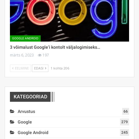
GOOGLE ANDROID
3 võimalust Google’i kontolt väljalogimiseks…
märts 6, 2023
197
EELMINE
EDASI
1 kohta 206
KATEGOORIAD
Arvustus
66
Google
279
Google Android
245