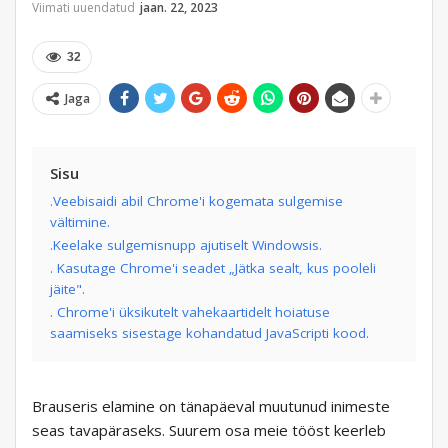
Viimati uuendatud
jaan. 22, 2023
32
Jaga
Sisu
.Veebisaidi abil Chrome'i kogemata sulgemise
vältimine.
.Keelake sulgemisnupp ajutiselt Windowsis.
. Kasutage Chrome'i seadet „Jätka sealt, kus pooleli
jäite".
. Chrome'i üksikutelt vahekaartidelt hoiatuse
saamiseks sisestage kohandatud JavaScripti kood.
Brauseris elamine on tänapäeval muutunud inimeste
seas tavapäraseks. Suurem osa meie tööst keerleb