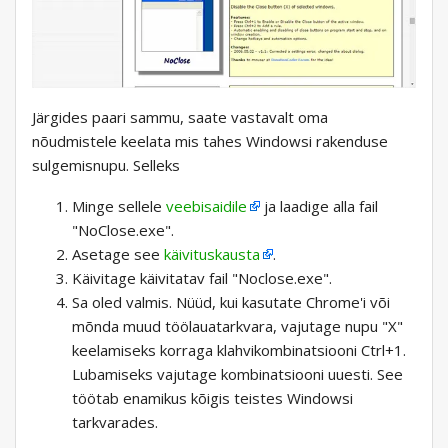
Järgides paari sammu, saate vastavalt oma
nõudmistele keelata mis tahes Windowsi rakenduse
sulgemisnupu. Selleks
Minge sellele
veebisaidile
ja laadige alla fail
"NoClose.exe".
Asetage see
käivituskausta
.
Käivitage käivitatav fail "Noclose.exe".
Sa oled valmis. Nüüd, kui kasutate Chrome'i või
mõnda muud töölauatarkvara, vajutage nupu "X"
keelamiseks korraga klahvikombinatsiooni Ctrl+1.
Lubamiseks vajutage kombinatsiooni uuesti. See
töötab enamikus kõigis teistes Windowsi
tarkvarades.