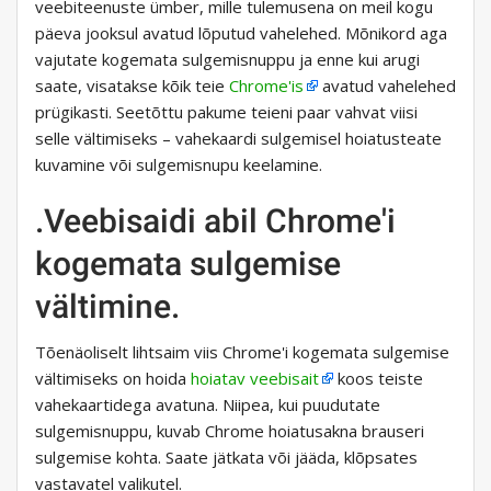
veebiteenuste ümber, mille tulemusena on meil kogu
päeva jooksul avatud lõputud vahelehed. Mõnikord aga
vajutate kogemata sulgemisnuppu ja enne kui arugi
saate, visatakse kõik teie
Chrome'is
avatud vahelehed
prügikasti. Seetõttu pakume teieni paar vahvat viisi
selle vältimiseks – vahekaardi sulgemisel hoiatusteate
kuvamine või sulgemisnupu keelamine.
.Veebisaidi abil Chrome'i
kogemata sulgemise
vältimine.
Tõenäoliselt lihtsaim viis Chrome'i kogemata sulgemise
vältimiseks on hoida
hoiatav veebisait
koos teiste
vahekaartidega avatuna. Niipea, kui puudutate
sulgemisnuppu, kuvab Chrome hoiatusakna brauseri
sulgemise kohta. Saate jätkata või jääda, klõpsates
vastavatel valikutel.