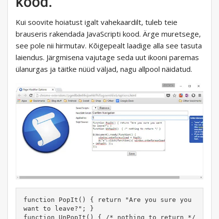
kood.
Kui soovite hoiatust igalt vahekaardilt, tuleb teie
brauseris rakendada JavaScripti kood. Ärge muretsege,
see pole nii hirmutav. Kõigepealt laadige alla see tasuta
laiendus. Järgmisena vajutage seda uut ikooni paremas
ülanurgas ja täitke nüüd väljad, nagu allpool näidatud.
function PopIt() { return "Are you sure you 
want to leave?"; }

function UnPopIt() { /* nothing to return */ 