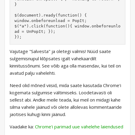
}

$(document).ready(function() {

window.onbeforeunload = PopIt;

$("a").click(function(){ window.onbeforeunlo
ad = UnPopIt; });

});
Vajutage "Salvesta" ja oletegi valmis! Nüüd saate
sulgemisnupul klõpsates igalt vahekaardilt
kinnitussõnumi. See võib aga olla masendav, kui teil on
avatud palju vahelehti.
Need olid mõned viisid, mida saate kasutada Chrome'i
kogemata sulgumise vältimiseks. Loodetavasti oli
sellest abi. Andke meile teada, kui meil on midagi kahe
silma vahele jäänud või olete allolevas kommentaaride
jaotises kuhugi kinni jäänud.
Vaadake ka:
Chrome'i parimad uue vahelehe laiendused