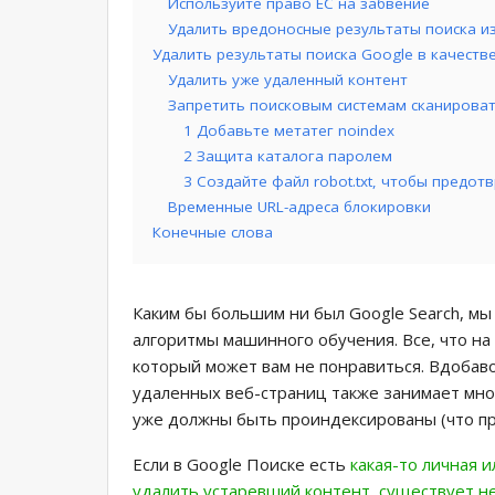
Используйте право ЕС на забвение
Удалить вредоносные результаты поиска из
Удалить результаты поиска Google в качеств
Удалить уже удаленный контент
Запретить поисковым системам сканироват
1 Добавьте метатег noindex
2 Защита каталога паролем
3 Создайте файл robot.txt, чтобы предот
Временные URL-адреса блокировки
Конечные слова
Каким бы большим ни был Google Search, мы
алгоритмы машинного обучения. Все, что на 
который может вам не понравиться. Вдобаво
удаленных веб-страниц также занимает мно
уже должны быть проиндексированы (что пр
Если в Google Поиске есть
какая-то личная 
удалить устаревший контент, существует н