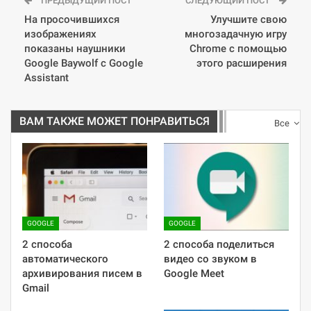
ПРЕДЫДУЩИЙ ПОСТ
СЛЕДУЮЩИЙ ПОСТ
На просочившихся
Улучшите свою
изображениях
многозадачную игру
показаны наушники
Chrome с помощью
Google Baywolf с Google
этого расширения
Assistant
ВАМ ТАКЖЕ МОЖЕТ ПОНРАВИТЬСЯ
Все
GOOGLE
GOOGLE
2 способа
2 способа поделиться
автоматического
видео со звуком в
архивирования писем в
Google Meet
Gmail