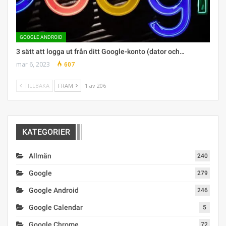
GOOGLE ANDROID
3 sätt att logga ut från ditt Google-konto (dator och…
mar 6, 2023
607
TILLBAKA
FRAM
1 av 206
KATEGORIER
Allmän
240
Google
279
Google Android
246
Google Calendar
5
Google Chrome
72