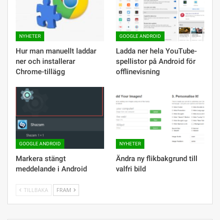
NYHETER
GOOGLE ANDROID
Hur man manuellt laddar
Ladda ner hela YouTube-
ner och installerar
spellistor på Android för
Chrome-tillägg
offlinevisning
GOOGLE ANDROID
NYHETER
Markera stängt
Ändra ny flikbakgrund till
meddelande i Android
valfri bild
TILLBAKA
FRAM