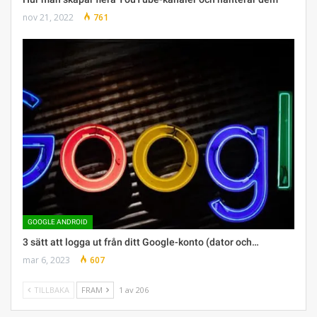
nov 21, 2022
761
GOOGLE ANDROID
3 sätt att logga ut från ditt Google-konto (dator och…
mar 6, 2023
607
TILLBAKA
FRAM
1 av 206