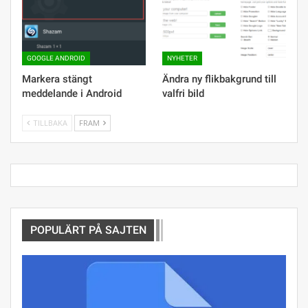
GOOGLE ANDROID
NYHETER
Markera stängt
Ändra ny flikbakgrund till
meddelande i Android
valfri bild
TILLBAKA
FRAM
POPULÄRT PÅ SAJTEN