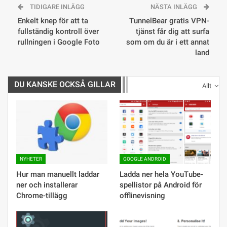
TIDIGARE INLÄGG
NÄSTA INLÄGG
Enkelt knep för att ta
TunnelBear gratis VPN-
fullständig kontroll över
tjänst får dig att surfa
rullningen i Google Foto
som om du är i ett annat
land
DU KANSKE OCKSÅ GILLAR
Allt
NYHETER
GOOGLE ANDROID
Hur man manuellt laddar
Ladda ner hela YouTube-
ner och installerar
spellistor på Android för
Chrome-tillägg
offlinevisning