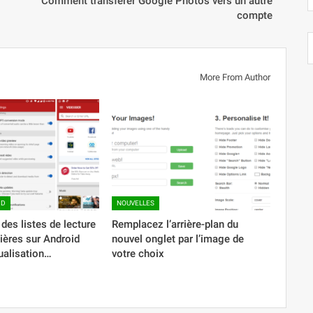
Comment transférer Google Photos vers un autre
compte
More From Author
ID
NOUVELLES
des listes de lecture
Remplacez l’arrière-plan du
ières sur Android
nouvel onglet par l’image de
ualisation…
votre choix