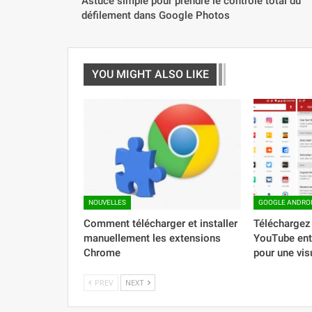
Astuce simple pour prendre le contrôle total du
défilement dans Google Photos
YOU MIGHT ALSO LIKE
NOUVELLES
GOOGLE ANDRO
Comment télécharger et installer
Téléchargez 
manuellement les extensions
YouTube ent
Chrome
pour une vis
PREV
NEXT