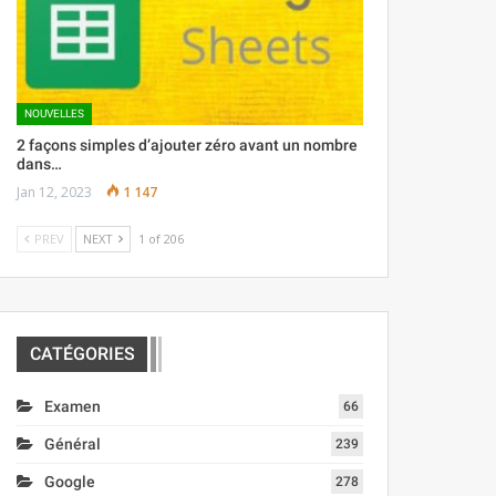
NOUVELLES
2 façons simples d’ajouter zéro avant un nombre
dans…
Jan 12, 2023
1 147
PREV
NEXT
1 of 206
CATÉGORIES
Examen
66
Général
239
Google
278