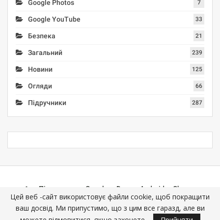
Google Photos
7
Google YouTube
33
Безпека
21
Загальний
239
Новини
125
Огляди
66
Підручники
287
Підручники
Google
Docs
Android
Chrome
Цей веб -сайт використовує файли cookie, щоб покращити
Mail (Gmail)
Photos
YouTube
ваш досвід. Ми припустимо, що з цим все гаразд, але ви
можете відмовитися, якщо захочете.
Прийняти