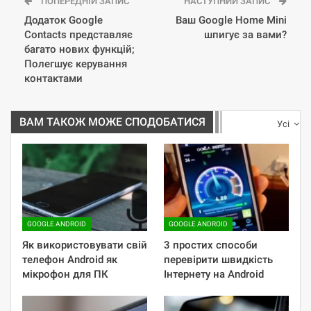
ПОПЕРЕДНІЙ ЗАПИС
НАСТУПНИЙ ЗАПИС
Додаток Google
Ваш Google Home Mini
Contacts представляє
шпигує за вами?
багато нових функцій;
Полегшує керування
контактами
ВАМ ТАКОЖ МОЖЕ СПОДОБАТИСЯ
Усі
GOOGLE ANDROID
GOOGLE ANDROID
Як використовувати свій
3 простих способи
телефон Android як
перевірити швидкість
мікрофон для ПК
Інтернету на Android