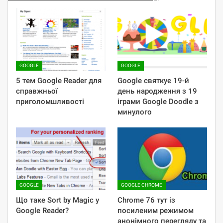
GOOGLE
GOOGLE
5 тем Google Reader для
Google святкує 19-й
справжньої
день народження з 19
приголомшливості
іграми Google Doodle з
минулого
GOOGLE
GOOGLE CHROME
Що таке Sort by Magic у
Chrome 76 тут із
Google Reader?
посиленим режимом
анонімного перегляду та