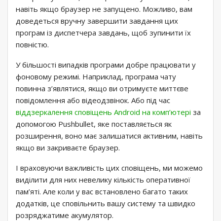
навіть якщо браузер не запущено. Можливо, вам
доведеться вручну завершити завдання цих
програм із диспетчера завдань, щоб зупинити їх
повністю.
У більшості випадків програми добре працювати у
фоновому режимі. Наприклад, програма чату
повинна з’являтися, якщо ви отримуєте миттєве
повідомлення або відеодзвінок. Або під час
віддзеркалення сповіщень Android на комп’ютері
за
допомогою Pushbullet, яке поставляється як
розширення, воно має залишатися активним, навіть
якщо ви закриваєте браузер.
І враховуючи важливість цих сповіщень, ми можемо
виділити для них невелику кількість оперативної
пам’яті. Але коли у вас встановлено багато таких
додатків, це сповільнить вашу систему та швидко
розряджатиме акумулятор.