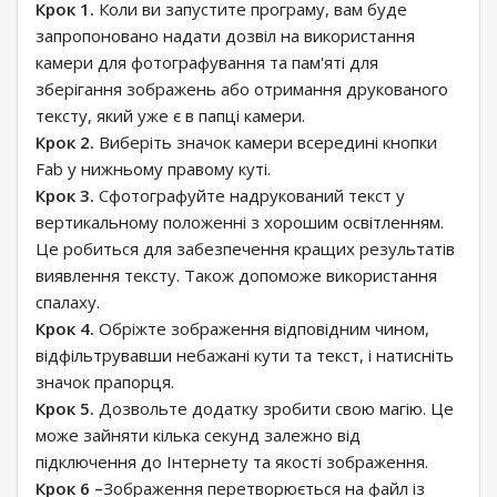
Крок 1.
Коли ви запустите програму, вам буде
запропоновано надати дозвіл на використання
камери для фотографування та пам'яті для
зберігання зображень або отримання друкованого
тексту, який уже є в папці камери.
Крок 2.
Виберіть значок камери всередині кнопки
Fab у нижньому правому куті.
Крок 3.
Сфотографуйте надрукований текст у
вертикальному положенні з хорошим освітленням.
Це робиться для забезпечення кращих результатів
виявлення тексту. Також допоможе використання
спалаху.
Крок 4.
Обріжте зображення відповідним чином,
відфільтрувавши небажані кути та текст, і натисніть
значок прапорця.
Крок 5.
Дозвольте додатку зробити свою магію. Це
може зайняти кілька секунд залежно від
підключення до Інтернету та якості зображення.
Крок 6 –
Зображення перетворюється на файл із