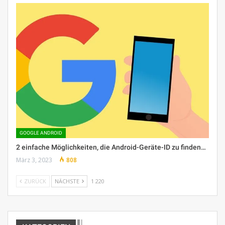
GOOGLE ANDROID
2 einfache Möglichkeiten, die Android-Geräte-ID zu finden…
März 3, 2023
808
ZURÜCK
NÄCHSTE
1 220