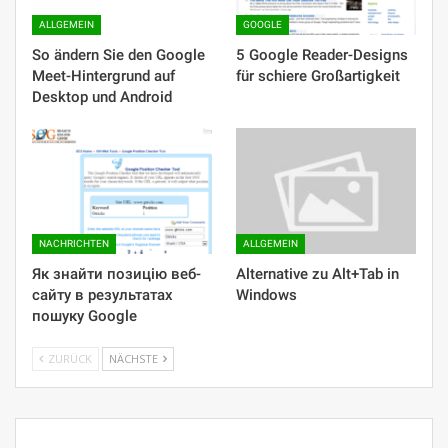
ALLGEMEIN
GOOGLE
So ändern Sie den Google
5 Google Reader-Designs
Meet-Hintergrund auf
für schiere Großartigkeit
Desktop und Android
NACHRICHTEN
ALLGEMEIN
Як знайти позицію веб-
Alternative zu Alt+Tab in
сайту в результатах
Windows
пошуку Google
ZURÜCK
NÄCHSTE