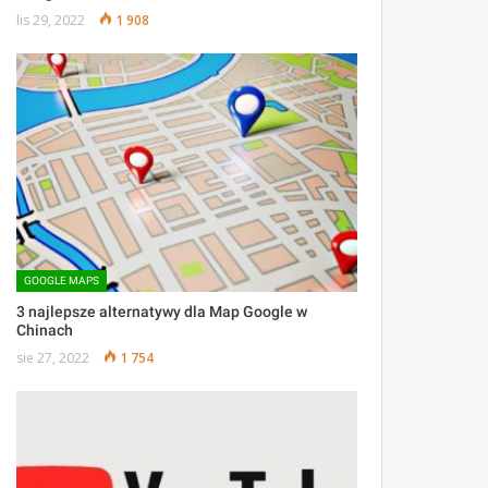
lis 29, 2022
1 908
GOOGLE MAPS
3 najlepsze alternatywy dla Map Google w
Chinach
sie 27, 2022
1 754