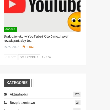
GOOGLE
Brak dźwięku w YouTube? Oto 6 możliwych
rozwiązań, aby to…
lis 25, 2022
1 182
PLECY
DO PRZODU
1 z 206
KATEGORIE
Aktualności
125
Bezpieczeństwo
21