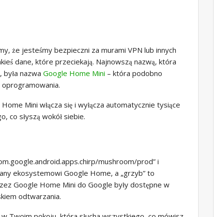
my, że jesteśmy bezpieczni za murami VPN lub innych
ieś dane, które przeciekają. Najnowszą nazwą, która
, była nazwa
Google Home Mini
– która podobno
wi oprogramowania.
e Home Mini włącza się i wyłącza automatycznie tysiące
o, co słyszą wokół siebie.
m.google.android.apps.chirp/mushroom/prod” i
adany ekosystemowi Google Home, a „grzyb” to
rzez Google Home Mini do Google były dostępne w
skiem odtwarzania.
a w Twoim pokoju, która słucha wszystkiego, co mówisz,