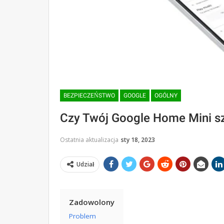
BEZPIECZEŃSTWO
GOOGLE
OGÓLNY
Czy Twój Google Home Mini sz
Ostatnia aktualizacja
sty 18, 2023
Udział
Zadowolony
Problem