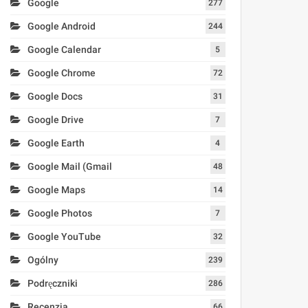
Google
277
Google Android
244
Google Calendar
5
Google Chrome
72
Google Docs
31
Google Drive
7
Google Earth
4
Google Mail (Gmail
48
Google Maps
14
Google Photos
7
Google YouTube
32
Ogólny
239
Podręczniki
286
Recenzja
66