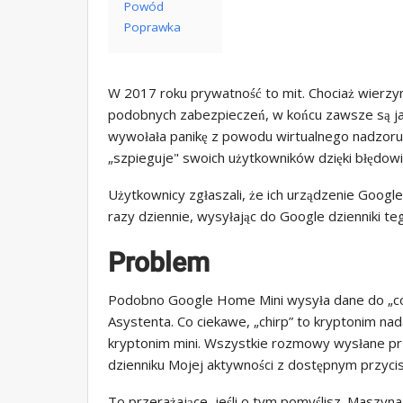
Powód
Poprawka
W 2017 roku prywatność to mit. Chociaż wierzy
podobnych zabezpieczeń, w końcu zawsze są jak
wywołała panikę z powodu wirtualnego nadzoru
„szpieguje" swoich użytkowników dzięki błędo
Użytkownicy zgłaszali, że ich urządzenie Googl
razy dziennie, wysyłając do Google dzienniki teg
Problem
Podobno Google Home Mini wysyła dane do „co
Asystenta. Co ciekawe, „chirp” to kryptonim n
kryptonim mini. Wszystkie rozmowy wysłane p
dzienniku Mojej aktywności z dostępnym przyci
To przerażające, jeśli o tym pomyślisz. Maszyn