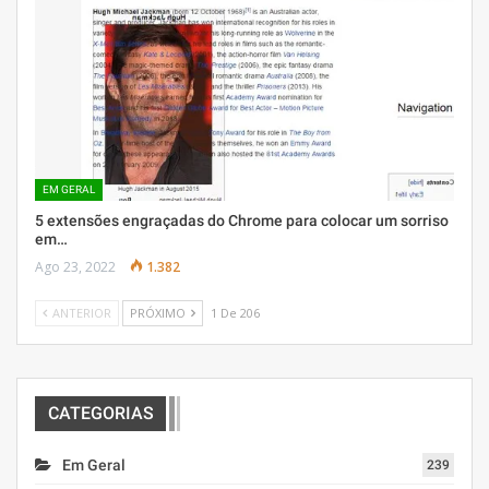
EM GERAL
5 extensões engraçadas do Chrome para colocar um sorriso
em…
Ago 23, 2022
1.382
ANTERIOR
PRÓXIMO
1 De 206
CATEGORIAS
Em Geral
239