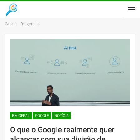
Casa
Em geral
EM GERAL
GOOGLE
NOTÍCIA
O que o Google realmente quer
alcançar com sua divisão de